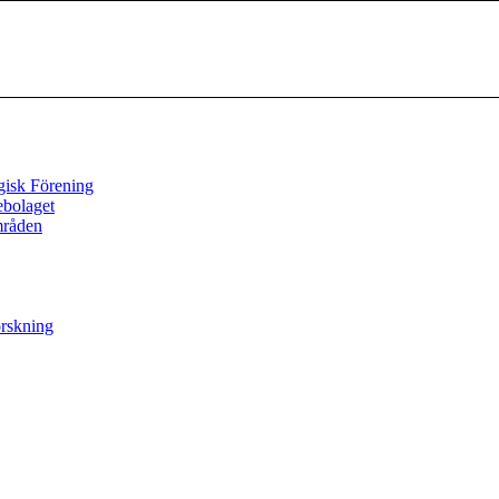
gisk Förening
ebolaget
mråden
orskning