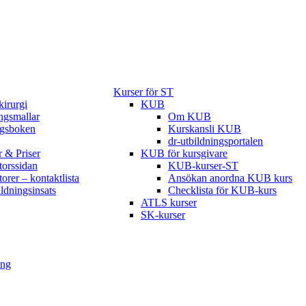
Kurser för ST
kirurgi
KUB
gsmallar
Om KUB
ngsboken
Kurskansli KUB
dr-utbildningsportalen
r & Priser
KUB för kursgivare
torssidan
KUB-kurser-ST
torer – kontaktlista
Ansökan anordna KUB kurs
ildningsinsats
Checklista för KUB-kurs
ATLS kurser
SK-kurser
ing