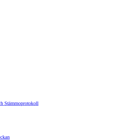
och Stämmoprotokoll
eckan