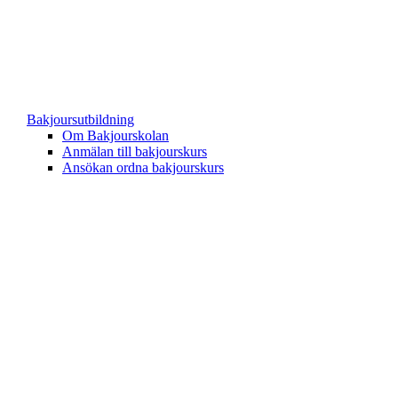
Bakjoursutbildning
Om Bakjourskolan
Anmälan till bakjourskurs
Ansökan ordna bakjourskurs