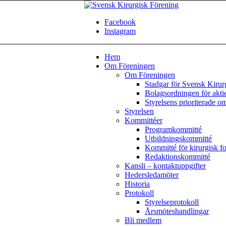
Facebook
Instagram
Hem
Om Föreningen
Om Föreningen
Stadgar för Svensk Kirur
Bolagsordningen för akti
Styrelsens prioriterade o
Styrelsen
Kommittéer
Programkommitté
Utbildningskommitté
Kommitté för kirurgisk f
Redaktionskommitté
Kansli – kontaktuppgifter
Hedersledamöter
Historia
Protokoll
Styrelseprotokoll
Årsmöteshandlingar
Bli medlem