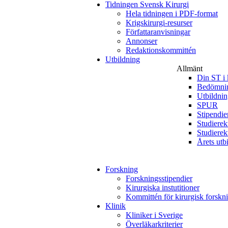
Tidningen Svensk Kirurgi
Hela tidningen i PDF-format
Krigskirurgi-resurser
Författaranvisningar
Annonser
Redaktionskommittén
Utbildning
Allmänt
Din ST i 
Bedömnin
Utbildni
SPUR
Stipendie
Studierek
Studierek
Årets utb
Forskning
Forskningsstipendier
Kirurgiska instutitioner
Kommittén för kirurgisk forskn
Klinik
Kliniker i Sverige
Överläkarkriterier