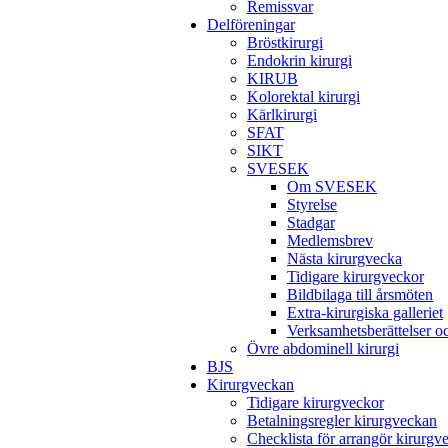
Remissvar
Delföreningar
Bröstkirurgi
Endokrin kirurgi
KIRUB
Kolorektal kirurgi
Kärlkirurgi
SFAT
SIKT
SVESEK
Om SVESEK
Styrelse
Stadgar
Medlemsbrev
Nästa kirurgvecka
Tidigare kirurgveckor
Bildbilaga till årsmöten
Extra-kirurgiska galleriet
Verksamhetsberättelser 
Övre abdominell kirurgi
BJS
Kirurgveckan
Tidigare kirurgveckor
Betalningsregler kirurgveckan
Checklista för arrangör kirurgv