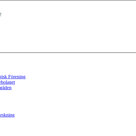
gisk Förening
ebolaget
mråden
orskning