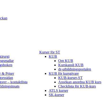
eckan
Kurser för ST
kirurgi
KUB
gsmallar
Om KUB
ngsboken
Kurskansli KUB
dr-utbildningsportalen
r & Priser
KUB för kursgivare
torssidan
KUB-kurser-ST
torer – kontaktlista
Ansökan anordna KUB kurs
ildningsinsats
Checklista för KUB-kurs
ATLS kurser
SK-kurser