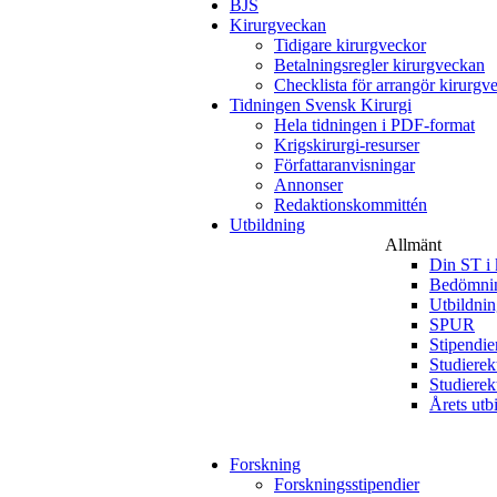
BJS
Kirurgveckan
Tidigare kirurgveckor
Betalningsregler kirurgveckan
Checklista för arrangör kirurgv
Tidningen Svensk Kirurgi
Hela tidningen i PDF-format
Krigskirurgi-resurser
Författaranvisningar
Annonser
Redaktionskommittén
Utbildning
Allmänt
Din ST i 
Bedömnin
Utbildni
SPUR
Stipendie
Studierek
Studierek
Årets utb
Forskning
Forskningsstipendier