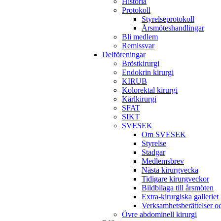
Historia
Protokoll
Styrelseprotokoll
Årsmöteshandlingar
Bli medlem
Remissvar
Delföreningar
Bröstkirurgi
Endokrin kirurgi
KIRUB
Kolorektal kirurgi
Kärlkirurgi
SFAT
SIKT
SVESEK
Om SVESEK
Styrelse
Stadgar
Medlemsbrev
Nästa kirurgvecka
Tidigare kirurgveckor
Bildbilaga till årsmöten
Extra-kirurgiska galleriet
Verksamhetsberättelser 
Övre abdominell kirurgi