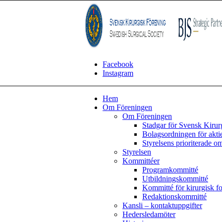
Facebook
Instagram
Hem
Om Föreningen
Om Föreningen
Stadgar för Svensk Kirur
Bolagsordningen för akti
Styrelsens prioriterade o
Styrelsen
Kommittéer
Programkommitté
Utbildningskommitté
Kommitté för kirurgisk f
Redaktionskommitté
Kansli – kontaktuppgifter
Hedersledamöter