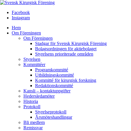
Facebook
Instagram
Hem
Om Föreningen
Om Föreningen
Stadgar för Svensk Kirurgisk Förening
Bolagsordningen för aktiebolaget
Styrelsens prioriterade områden
Styrelsen
Kommittéer
Programkommitté
Utbildningskommitté
Kommitté för kirurgisk forskning
Redaktionskommitté
Kansli – kontaktuppgifter
Hedersledamöter
Historia
Protokoll
Styrelseprotokoll
Årsmöteshandlingar
Bli medlem
Remissvar