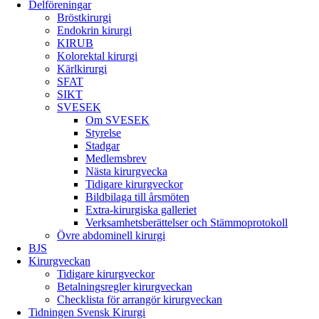
Delföreningar
Bröstkirurgi
Endokrin kirurgi
KIRUB
Kolorektal kirurgi
Kärlkirurgi
SFAT
SIKT
SVESEK
Om SVESEK
Styrelse
Stadgar
Medlemsbrev
Nästa kirurgvecka
Tidigare kirurgveckor
Bildbilaga till årsmöten
Extra-kirurgiska galleriet
Verksamhetsberättelser och Stämmoprotokoll
Övre abdominell kirurgi
BJS
Kirurgveckan
Tidigare kirurgveckor
Betalningsregler kirurgveckan
Checklista för arrangör kirurgveckan
Tidningen Svensk Kirurgi