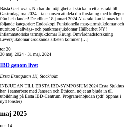
Bästa Gastrovän, Nu har du möjlighet att skicka in ett abstrakt till
Gastrodagarna 2024 – ta chansen att dela din forskning med kollegor
från hela landet! Deadline: 18 januari 2024 Abstrakt kan lämnas in i
följande kategorier: Endoskopi Funktionella mag-tarmsjukdomar och
nutrition Gallvägs- och pankreassjukdomar Hållbarhet NY!
Inflammatoriska tarmsjukdomar Kirurgi Omvårdnadsforskning
Leversjukdomar Godkända arbeten kommer […]
tor
30
30 maj, 2024
-
31 maj, 2024
IBD genom livet
Ersta
Erstagatan 1K, Stockholm
INBJUDAN TILL ERSTA IBD-SYMPOSIUM 2024 Ersta Sjukhus
har, i samarbete med Janssen och Ethicon, nöjet att bjuda in till
utbildning på Ersta IBD-Centrum. Program/inbjudan (pdf, öppnas i
nytt fönster)
maj 2025
ons
14