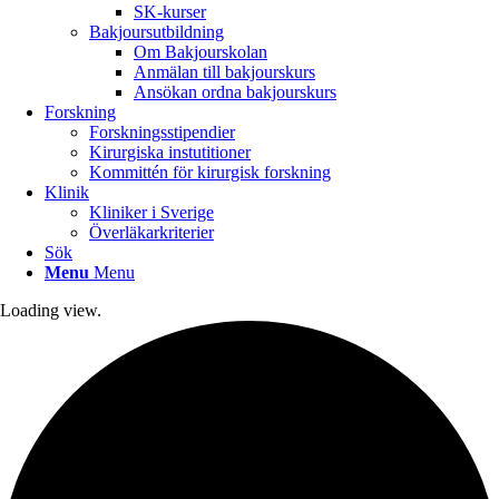
SK-kurser
Bakjoursutbildning
Om Bakjourskolan
Anmälan till bakjourskurs
Ansökan ordna bakjourskurs
Forskning
Forskningsstipendier
Kirurgiska instutitioner
Kommittén för kirurgisk forskning
Klinik
Kliniker i Sverige
Överläkarkriterier
Sök
Menu
Menu
Loading view.