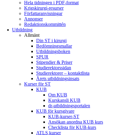
Hela tidningen i PDF-format
Krigskirurgi-resurser
Författaranvisningar
Annonser
Redaktionskommittén
Utbildning
Allmänt
Din ST i kirurgi
Bedömningsmallar
Utbildningsboken
SPUR
Stipendier & Priser
Studierektorssidan
Studierektorer – kontaktlista
Årets utbildningsinsats
Kurser för ST
KUB
Om KUB
Kurskansli KUB
dr-utbildningsportalen
KUB för kursgivare
KUB-kurser-ST
Ansökan anordna KUB kurs
Checklista för KUB-kurs
ATLS kurser