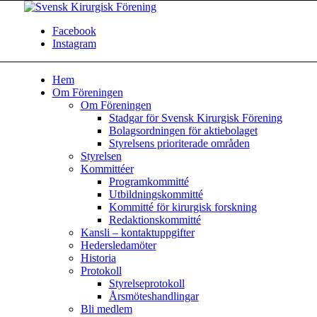
Facebook
Instagram
Hem
Om Föreningen
Om Föreningen
Stadgar för Svensk Kirurgisk Förening
Bolagsordningen för aktiebolaget
Styrelsens prioriterade områden
Styrelsen
Kommittéer
Programkommitté
Utbildningskommitté
Kommitté för kirurgisk forskning
Redaktionskommitté
Kansli – kontaktuppgifter
Hedersledamöter
Historia
Protokoll
Styrelseprotokoll
Årsmöteshandlingar
Bli medlem