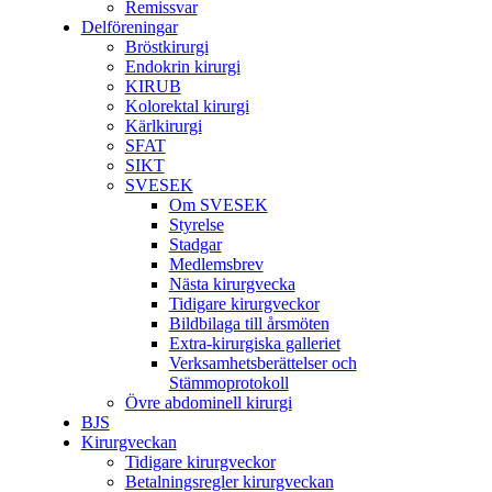
Remissvar
Delföreningar
Bröstkirurgi
Endokrin kirurgi
KIRUB
Kolorektal kirurgi
Kärlkirurgi
SFAT
SIKT
SVESEK
Om SVESEK
Styrelse
Stadgar
Medlemsbrev
Nästa kirurgvecka
Tidigare kirurgveckor
Bildbilaga till årsmöten
Extra-kirurgiska galleriet
Verksamhetsberättelser och
Stämmoprotokoll
Övre abdominell kirurgi
BJS
Kirurgveckan
Tidigare kirurgveckor
Betalningsregler kirurgveckan