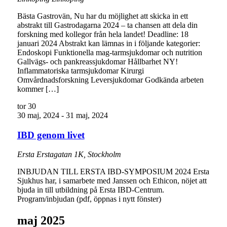
Bästa Gastrovän, Nu har du möjlighet att skicka in ett
abstrakt till Gastrodagarna 2024 – ta chansen att dela din
forskning med kollegor från hela landet! Deadline: 18
januari 2024 Abstrakt kan lämnas in i följande kategorier:
Endoskopi Funktionella mag-tarmsjukdomar och nutrition
Gallvägs- och pankreassjukdomar Hållbarhet NY!
Inflammatoriska tarmsjukdomar Kirurgi
Omvårdnadsforskning Leversjukdomar Godkända arbeten
kommer […]
tor
30
30 maj, 2024
-
31 maj, 2024
IBD genom livet
Ersta
Erstagatan 1K, Stockholm
INBJUDAN TILL ERSTA IBD-SYMPOSIUM 2024 Ersta
Sjukhus har, i samarbete med Janssen och Ethicon, nöjet att
bjuda in till utbildning på Ersta IBD-Centrum.
Program/inbjudan (pdf, öppnas i nytt fönster)
maj 2025