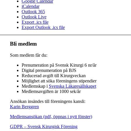
Google Calendar
iCalendar
Outlook 365
Outlook Live
Export .ics file
Export Outlook .ics file
Bli medlem
Som medlem får du:
Prenumeration på Svensk Kirurgi 6 nr/år
Digital prenumeration på BJS
Reducerad avgift till Kirurgveckan
Möjlighet att söka föreningens stipendier
Medlemskap i
Svenska Läkaresällskapet
Medlemsavgiften är 1000 sek/år
Ansökan insändes till föreningens kansli:
Karin Berggren
Medlemsansökan (pdf, öppnas i nytt fönster)
GDPR – Svensk Kirurgisk Förening