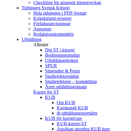
Checklista för arrangör kirurgveckan
Tidningen Svensk Kirurgi
Hela tidningen i PDF-format
Krigskirurgi-resurser
Författaranvisningar
Annonser
Redaktionskommittén
Utbildning
Allmänt
Din ST i kirurgi
Bedömningsmallar
Utbildningsboken
SPUR
Stipendier & Priser
Studierektorssidan
Studierektorer – kontaktlista
Årets utbildningsinsats
Kurser för ST
KUB
Om KUB
Kurskansli KUB
dr-utbildningsportalen
KUB för kursgivare
KUB-kurser-ST
Ansökan anordna KUB kurs