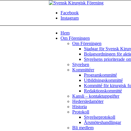
Facebook
Instagram
Hem
Om Föreningen
Om Föreningen
Stadgar för Svensk Kirur
Bolagsordningen för akti
Styrelsens prioriterade o
Styrelsen
Kommittéer
Programkommitté
Utbildningskommitté
Kommitté för kirurgisk f
Redaktionskommitté
Kansli – kontaktuppgifter
Hedersledamöter
Historia
Protokoll
Styrelseprotokoll
Årsmöteshandlingar
Bli medlem