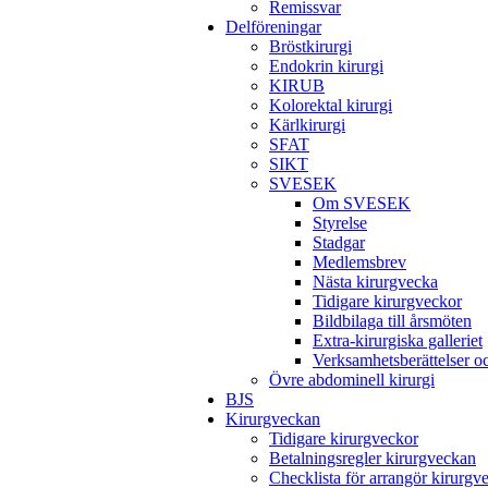
Remissvar
Delföreningar
Bröstkirurgi
Endokrin kirurgi
KIRUB
Kolorektal kirurgi
Kärlkirurgi
SFAT
SIKT
SVESEK
Om SVESEK
Styrelse
Stadgar
Medlemsbrev
Nästa kirurgvecka
Tidigare kirurgveckor
Bildbilaga till årsmöten
Extra-kirurgiska galleriet
Verksamhetsberättelser 
Övre abdominell kirurgi
BJS
Kirurgveckan
Tidigare kirurgveckor
Betalningsregler kirurgveckan
Checklista för arrangör kirurgv