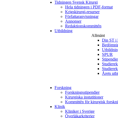
Tidningen Svensk Kirurgi
Hela tidningen i PDF-format
Krigskirurgi-resurser
Författaranvisningar
Annonser
Redaktionskommittén
Utbildning
Allmänt
Din ST i 
Bedömnin
Utbildni
SPUR
Stipendie
Studierek
Studierek
Årets utb
Forskning
Forskningsstipendier
Kirurgiska instutitioner
Kommittén för kirurgisk forskn
Klinik
Kliniker i Sverige
Överläkarkriterier