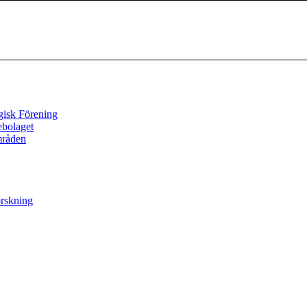
gisk Förening
ebolaget
mråden
orskning