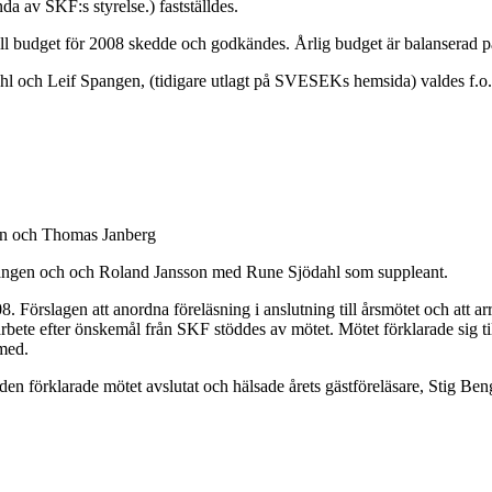
av SKF:s styrelse.) fastställdes.
ill budget för 2008 skedde och godkändes. Årlig budget är balanserad 
hl och Leif Spangen, (tidigare utlagt på SVESEKs hemsida) valdes f.
son och Thomas Janberg
pangen och och Roland Jansson med Rune Sjödahl som suppleant.
Förslagen att anordna föreläsning i anslutning till årsmötet och att 
 arbete efter önskemål från SKF stöddes av mötet. Mötet förklarade sig t
 med.
en förklarade mötet avslutat och hälsade årets gästföreläsare, Stig Be