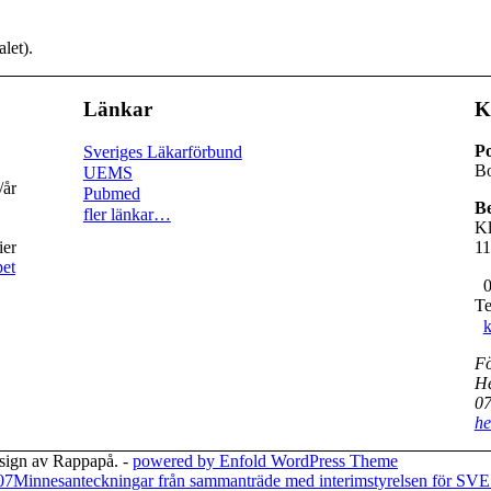
let).
Länkar
K
Po
Sveriges Läkarförbund
Bo
UEMS
/år
Pubmed
Be
fler länkar…
Kl
ier
11
pet
0
Te
k
Fö
He
07
he
esign av Rappapå. -
powered by Enfold WordPress Theme
07
Minnesanteckningar från sammanträde med interimstyrelsen för S