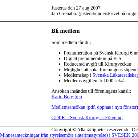
Justeras den 27 aug 2007
Jan Grenabo. (justerat/underskrivet på origina
Bli medlem
Som medlem får du:
Prenumeration på Svensk Kirurgi 6 nr
Digital prenumeration på BJS
Reducerad avgift till Kirurgveckan
Möjlighet att söka föreningens stipend
Medlemskap i
Svenska Läkaresällska
Medlemsavgiften är 1000 sek/år
Ansökan insändes till föreningens kansli:
Karin Berggren
Medlemsansökan (pdf, öppnas i nytt fönster)
GDPR – Svensk Kirurgisk Förening
Copyright © Alla rättigheter reserverade. D
Minnesanteckningar från styrelsemöte (interimsstyrelse) i SVESEK 20