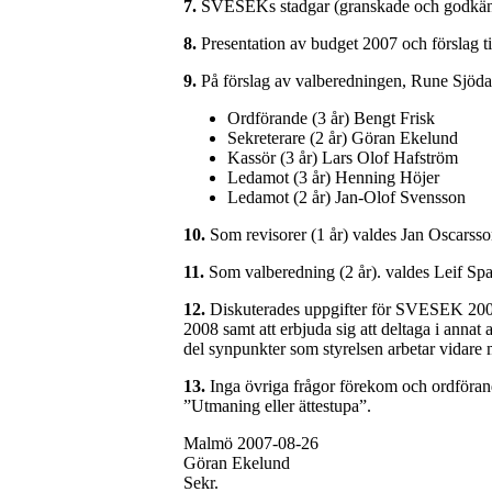
7.
SVESEKs stadgar (granskade och godkända 
8.
Presentation av budget 2007 och förslag t
9.
På förslag av valberedningen, Rune Sjöda
Ordförande (3 år) Bengt Frisk
Sekreterare (2 år) Göran Ekelund
Kassör (3 år) Lars Olof Hafström
Ledamot (3 år) Henning Höjer
Ledamot (2 år) Jan-Olof Svensson
10.
Som revisorer (1 år) valdes Jan Oscars
11.
Som valberedning (2 år). valdes Leif S
12.
Diskuterades uppgifter för SVESEK 2008. 
2008 samt att erbjuda sig att deltaga i annat
del synpunkter som styrelsen arbetar vidare
13.
Inga övriga frågor förekom och ordförand
”Utmaning eller ättestupa”.
Malmö 2007-08-26
Göran Ekelund
Sekr.