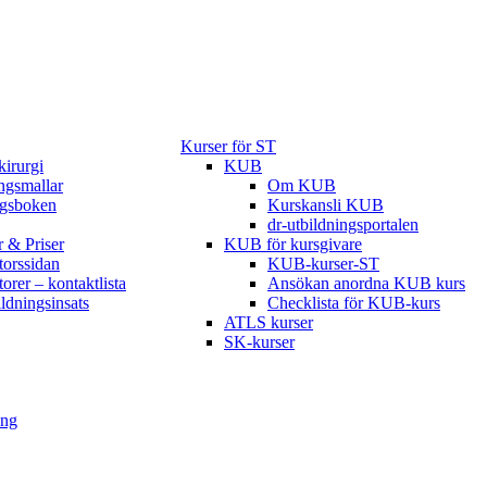
Kurser för ST
kirurgi
KUB
gsmallar
Om KUB
ngsboken
Kurskansli KUB
dr-utbildningsportalen
r & Priser
KUB för kursgivare
torssidan
KUB-kurser-ST
torer – kontaktlista
Ansökan anordna KUB kurs
ildningsinsats
Checklista för KUB-kurs
ATLS kurser
SK-kurser
ing