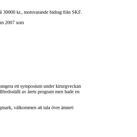
på 30000 kr., motsvarande bidrag från SKF.
o.m 2007 som
arrangera ett symposium under kirurgveckan
illfredsställt av årets program men hade en
ngmark, välkommen att tala över ämnet: