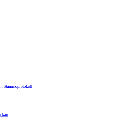
och Stämmoprotokoll
eckan