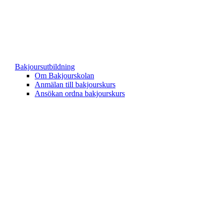
Bakjoursutbildning
Om Bakjourskolan
Anmälan till bakjourskurs
Ansökan ordna bakjourskurs