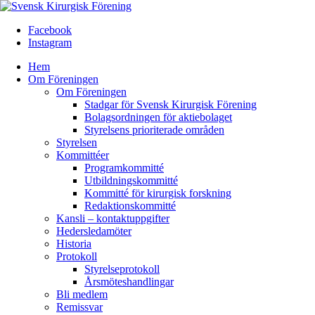
Facebook
Instagram
Hem
Om Föreningen
Om Föreningen
Stadgar för Svensk Kirurgisk Förening
Bolagsordningen för aktiebolaget
Styrelsens prioriterade områden
Styrelsen
Kommittéer
Programkommitté
Utbildningskommitté
Kommitté för kirurgisk forskning
Redaktionskommitté
Kansli – kontaktuppgifter
Hedersledamöter
Historia
Protokoll
Styrelseprotokoll
Årsmöteshandlingar
Bli medlem
Remissvar