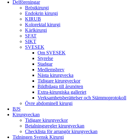
Delföreningar
Bröstkirurgi
Endokrin kirurgi
KIRUB
Kolorektal kirurgi
Kärlkirurgi
SFAT
SIKT
SVESEK
Om SVESEK
Styrelse
Stadgar
Medlemsbrev
Nästa kirurgvecka
Tidigare kirurgveckor
Bildbilaga till årsmöten
Extra-kirurgiska galleriet
Verksamhetsberättelser och Stämmoprotokoll
Övre abdominell kirurgi
BJS
Kirurgveckan
Tidigare kirurgveckor
Betalningsregler kirurgveckan
Checklista för arrangör kirurgveckan
Tidningen Svensk Kirurgi