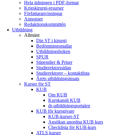
Hela tidningen i PDF-format
Krigskirurgi-resurser
Författaranvisningar
Annonser
Redaktionskommittén
Utbildning
Allmänt
Din ST i kirurgi
Bedömningsmallar
Utbildningsboken
SPUR
Stipendier & Priser
Studierektorssidan
Studierektorer – kontaktlista
Årets utbildningsinsats
Kurser för ST
KUB
Om KUB
Kurskansli KUB
dr-utbildningsportalen
KUB för kursgivare
KUB-kurser-ST
Ansökan anordna KUB kurs
Checklista för KUB-kurs
ATLS kurser