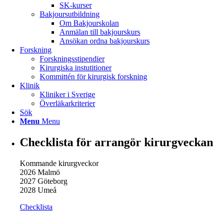
SK-kurser
Bakjoursutbildning
Om Bakjourskolan
Anmälan till bakjourskurs
Ansökan ordna bakjourskurs
Forskning
Forskningsstipendier
Kirurgiska instutitioner
Kommittén för kirurgisk forskning
Klinik
Kliniker i Sverige
Överläkarkriterier
Sök
Menu
Menu
Checklista för arrangör kirurgveckan
Kommande kirurgveckor
2026 Malmö
2027 Göteborg
2028 Umeå
Checklista