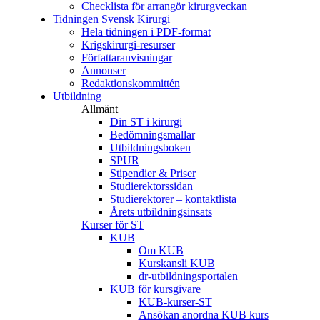
Checklista för arrangör kirurgveckan
Tidningen Svensk Kirurgi
Hela tidningen i PDF-format
Krigskirurgi-resurser
Författaranvisningar
Annonser
Redaktionskommittén
Utbildning
Allmänt
Din ST i kirurgi
Bedömningsmallar
Utbildningsboken
SPUR
Stipendier & Priser
Studierektorssidan
Studierektorer – kontaktlista
Årets utbildningsinsats
Kurser för ST
KUB
Om KUB
Kurskansli KUB
dr-utbildningsportalen
KUB för kursgivare
KUB-kurser-ST
Ansökan anordna KUB kurs