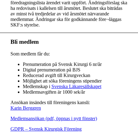
föredragningslista ärendet varit uppfört. Ändringsförslag ska
ha redovisats i kallelsen till årsmötet. Beslutet ska biträdas
av minst två tredjedelar av vid årsmötet närvarande
medlemmar. Ändringar ska för godkännande före¬läggas
SKF:s styrelse.
Bli medlem
Som medlem får du:
Prenumeration på Svensk Kirurgi 6 nr/år
Digital prenumeration på BJS
Reducerad avgift till Kirurgveckan
Möjlighet att söka föreningens stipendier
Medlemskap i
Svenska Läkaresällskapet
Medlemsavgiften är 1000 sek/år
Ansökan insändes till föreningens kansli:
Karin Berggren
Medlemsansökan (pdf, öppnas i nytt fönster)
GDPR – Svensk Kirurgisk Förening