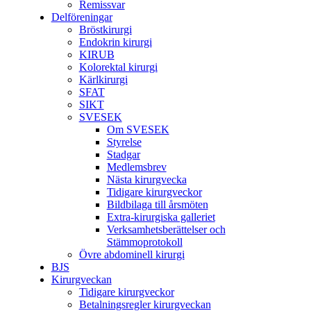
Remissvar
Delföreningar
Bröstkirurgi
Endokrin kirurgi
KIRUB
Kolorektal kirurgi
Kärlkirurgi
SFAT
SIKT
SVESEK
Om SVESEK
Styrelse
Stadgar
Medlemsbrev
Nästa kirurgvecka
Tidigare kirurgveckor
Bildbilaga till årsmöten
Extra-kirurgiska galleriet
Verksamhetsberättelser och
Stämmoprotokoll
Övre abdominell kirurgi
BJS
Kirurgveckan
Tidigare kirurgveckor
Betalningsregler kirurgveckan