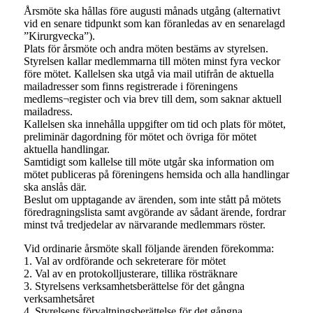
Årsmöte ska hållas före augusti månads utgång (alternativt
vid en senare tidpunkt som kan föranledas av en senarelagd
”Kirurgvecka”).
Plats för årsmöte och andra möten bestäms av styrelsen.
Styrelsen kallar medlemmarna till möten minst fyra veckor
före mötet. Kallelsen ska utgå via mail utifrån de aktuella
mailadresser som finns registrerade i föreningens
medlems¬register och via brev till dem, som saknar aktuell
mailadress.
Kallelsen ska innehålla uppgifter om tid och plats för mötet,
preliminär dagordning för mötet och övriga för mötet
aktuella handlingar.
Samtidigt som kallelse till möte utgår ska information om
mötet publiceras på föreningens hemsida och alla handlingar
ska anslås där.
Beslut om upptagande av ärenden, som inte stått på mötets
föredragningslista samt avgörande av sådant ärende, fordrar
minst två tredjedelar av närvarande medlemmars röster.
Vid ordinarie årsmöte skall följande ärenden förekomma:
1. Val av ordförande och sekreterare för mötet
2. Val av en protokolljusterare, tillika rösträknare
3. Styrelsens verksamhetsberättelse för det gångna
verksamhetsåret
4. Styrelsens förvaltningsberättelse för det gångna