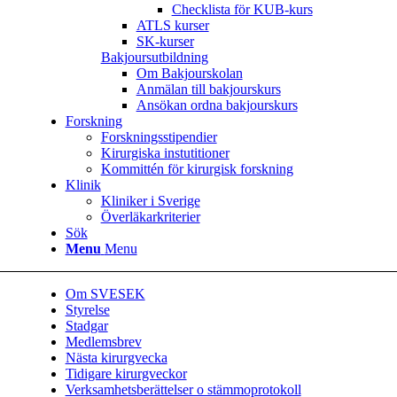
Checklista för KUB-kurs
ATLS kurser
SK-kurser
Bakjoursutbildning
Om Bakjourskolan
Anmälan till bakjourskurs
Ansökan ordna bakjourskurs
Forskning
Forskningsstipendier
Kirurgiska instutitioner
Kommittén för kirurgisk forskning
Klinik
Kliniker i Sverige
Överläkarkriterier
Sök
Menu
Menu
Om SVESEK
Styrelse
Stadgar
Medlemsbrev
Nästa kirurgvecka
Tidigare kirurgveckor
Verksamhetsberättelser o stämmoprotokoll