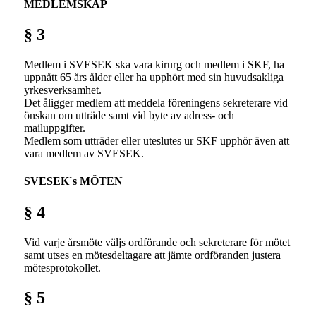
MEDLEMSKAP
§ 3
Medlem i SVESEK ska vara kirurg och medlem i SKF, ha
uppnått 65 års ålder eller ha upphört med sin huvudsakliga
yrkesverksamhet.
Det åligger medlem att meddela föreningens sekreterare vid
önskan om utträde samt vid byte av adress- och
mailuppgifter.
Medlem som utträder eller uteslutes ur SKF upphör även att
vara medlem av SVESEK.
SVESEK`s MÖTEN
§ 4
Vid varje årsmöte väljs ordförande och sekreterare för mötet
samt utses en mötesdeltagare att jämte ordföranden justera
mötesprotokollet.
§ 5