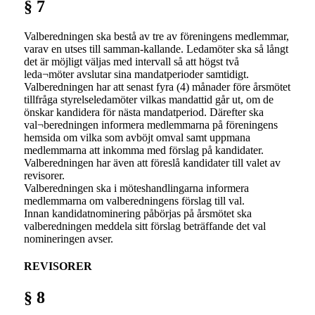
§ 7
Valberedningen ska bestå av tre av föreningens medlemmar,
varav en utses till samman-kallande. Ledamöter ska så långt
det är möjligt väljas med intervall så att högst två
leda¬möter avslutar sina mandatperioder samtidigt.
Valberedningen har att senast fyra (4) månader före årsmötet
tillfråga styrelseledamöter vilkas mandattid går ut, om de
önskar kandidera för nästa mandatperiod. Därefter ska
val¬beredningen informera medlemmarna på föreningens
hemsida om vilka som avböjt omval samt uppmana
medlemmarna att inkomma med förslag på kandidater.
Valberedningen har även att föreslå kandidater till valet av
revisorer.
Valberedningen ska i möteshandlingarna informera
medlemmarna om valberedningens förslag till val.
Innan kandidatnominering påbörjas på årsmötet ska
valberedningen meddela sitt förslag beträffande det val
nomineringen avser.
REVISORER
§ 8