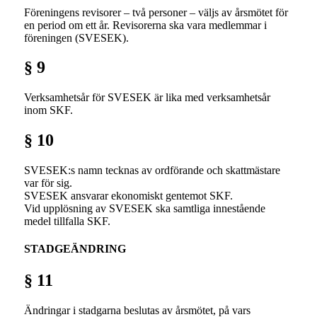
Föreningens revisorer – två personer – väljs av årsmötet för
en period om ett år. Revisorerna ska vara medlemmar i
föreningen (SVESEK).
§ 9
Verksamhetsår för SVESEK är lika med verksamhetsår
inom SKF.
§ 10
SVESEK:s namn tecknas av ordförande och skattmästare
var för sig.
SVESEK ansvarar ekonomiskt gentemot SKF.
Vid upplösning av SVESEK ska samtliga innestående
medel tillfalla SKF.
STADGEÄNDRING
§ 11
Ändringar i stadgarna beslutas av årsmötet, på vars