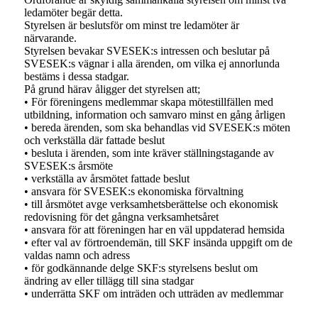
ledamöter begär detta.
Styrelsen är beslutsför om minst tre ledamöter är
närvarande.
Styrelsen bevakar SVESEK:s intressen och beslutar på
SVESEK:s vägnar i alla ärenden, om vilka ej annorlunda
bestäms i dessa stadgar.
På grund härav åligger det styrelsen att;
• För föreningens medlemmar skapa mötestillfällen med
utbildning, information och samvaro minst en gång årligen
• bereda ärenden, som ska behandlas vid SVESEK:s möten
och verkställa där fattade beslut
• besluta i ärenden, som inte kräver ställningstagande av
SVESEK:s årsmöte
• verkställa av årsmötet fattade beslut
• ansvara för SVESEK:s ekonomiska förvaltning
• till årsmötet avge verksamhetsberättelse och ekonomisk
redovisning för det gångna verksamhetsåret
• ansvara för att föreningen har en väl uppdaterad hemsida
• efter val av förtroendemän, till SKF insända uppgift om de
valdas namn och adress
• för godkännande delge SKF:s styrelsens beslut om
ändring av eller tillägg till sina stadgar
• underrätta SKF om inträden och utträden av medlemmar