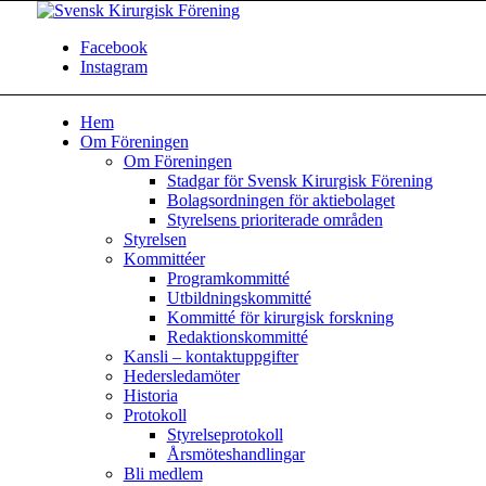
Facebook
Instagram
Hem
Om Föreningen
Om Föreningen
Stadgar för Svensk Kirurgisk Förening
Bolagsordningen för aktiebolaget
Styrelsens prioriterade områden
Styrelsen
Kommittéer
Programkommitté
Utbildningskommitté
Kommitté för kirurgisk forskning
Redaktionskommitté
Kansli – kontaktuppgifter
Hedersledamöter
Historia
Protokoll
Styrelseprotokoll
Årsmöteshandlingar
Bli medlem