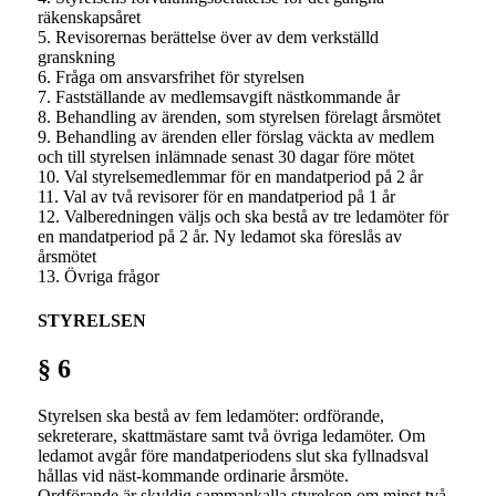
räkenskapsåret
5. Revisorernas berättelse över av dem verkställd
granskning
6. Fråga om ansvarsfrihet för styrelsen
7. Fastställande av medlemsavgift nästkommande år
8. Behandling av ärenden, som styrelsen förelagt årsmötet
9. Behandling av ärenden eller förslag väckta av medlem
och till styrelsen inlämnade senast 30 dagar före mötet
10. Val styrelsemedlemmar för en mandatperiod på 2 år
11. Val av två revisorer för en mandatperiod på 1 år
12. Valberedningen väljs och ska bestå av tre ledamöter för
en mandatperiod på 2 år. Ny ledamot ska föreslås av
årsmötet
13. Övriga frågor
STYRELSEN
§ 6
Styrelsen ska bestå av fem ledamöter: ordförande,
sekreterare, skattmästare samt två övriga ledamöter. Om
ledamot avgår före mandatperiodens slut ska fyllnadsval
hållas vid näst-kommande ordinarie årsmöte.
Ordförande är skyldig sammankalla styrelsen om minst två