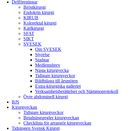
Delföreningar
Bröstkirurgi
Endokrin kirurgi
KIRUB
Kolorektal kirurgi
Kärlkirurgi
SFAT
SIKT
SVESEK
Om SVESEK
Styrelse
Stadgar
Medlemsbrev
Nästa kirurgvecka
Tidigare kirurgveckor
Bildbilaga till årsmöten
Extra-kirurgiska galleriet
Verksamhetsberättelser och Stämmoprotokoll
Övre abdominell kirurgi
BJS
Kirurgveckan
Tidigare kirurgveckor
Betalningsregler kirurgveckan
Checklista för arrangör kirurgveckan
Tidningen Svensk Kirurgi