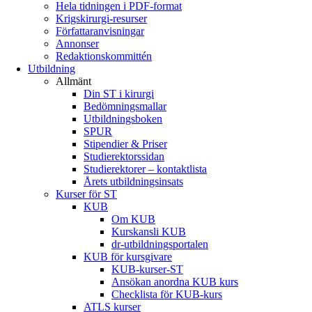
Hela tidningen i PDF-format
Krigskirurgi-resurser
Författaranvisningar
Annonser
Redaktionskommittén
Utbildning
Allmänt
Din ST i kirurgi
Bedömningsmallar
Utbildningsboken
SPUR
Stipendier & Priser
Studierektorssidan
Studierektorer – kontaktlista
Årets utbildningsinsats
Kurser för ST
KUB
Om KUB
Kurskansli KUB
dr-utbildningsportalen
KUB för kursgivare
KUB-kurser-ST
Ansökan anordna KUB kurs
Checklista för KUB-kurs
ATLS kurser