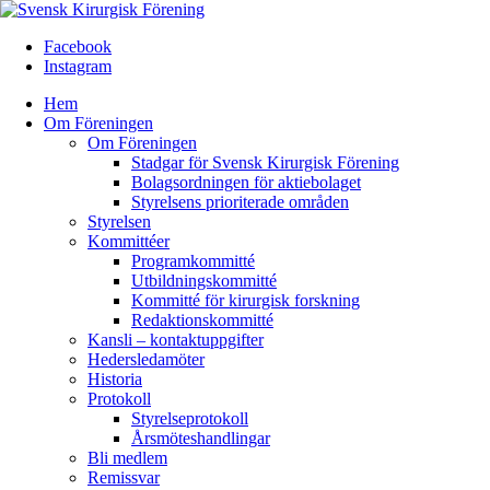
Facebook
Instagram
Hem
Om Föreningen
Om Föreningen
Stadgar för Svensk Kirurgisk Förening
Bolagsordningen för aktiebolaget
Styrelsens prioriterade områden
Styrelsen
Kommittéer
Programkommitté
Utbildningskommitté
Kommitté för kirurgisk forskning
Redaktionskommitté
Kansli – kontaktuppgifter
Hedersledamöter
Historia
Protokoll
Styrelseprotokoll
Årsmöteshandlingar
Bli medlem
Remissvar