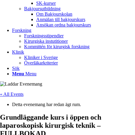
SK-kurser
Bakjoursutbildning
Om Bakjourskolan
Anmälan till bakjourskurs
Ansökan ordna bakjourskurs
Forskning
Forskningsstipendier
Kirurgiska instutitioner
Kommittén för kirurgisk forskning
Klinik
Kliniker i Sverige
Överläkarkriterier
Sök
Menu
Menu
« All Events
Detta evenemang har redan ägt rum.
Grundläggande kurs i öppen och
laparoskopisk kirurgisk teknik –
FULLBOKAD