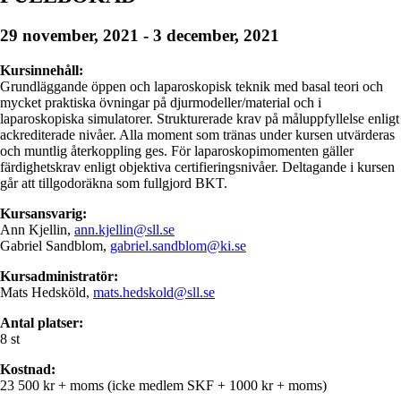
29 november, 2021
-
3 december, 2021
Kursinnehåll:
Grundläggande öppen och laparoskopisk teknik med basal teori och
mycket praktiska övningar på djurmodeller/material och i
laparoskopiska simulatorer. Strukturerade krav på måluppfyllelse enligt
ackrediterade nivåer. Alla moment som tränas under kursen utvärderas
och muntlig återkoppling ges. För laparoskopimomenten gäller
färdighetskrav enligt objektiva certifieringsnivåer. Deltagande i kursen
går att tillgodoräkna som fullgjord BKT.
Kursansvarig:
Ann Kjellin,
ann.kjellin@sll.se
Gabriel Sandblom,
gabriel.sandblom@ki.se
Kursadministratör:
Mats Hedsköld,
mats.hedskold@sll.se
Antal platser:
8 st
Kostnad:
23 500 kr + moms (icke medlem SKF + 1000 kr + moms)