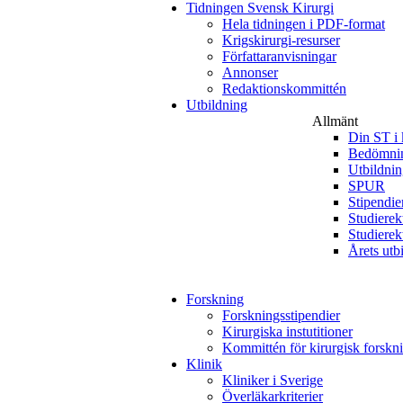
Tidningen Svensk Kirurgi
Hela tidningen i PDF-format
Krigskirurgi-resurser
Författaranvisningar
Annonser
Redaktionskommittén
Utbildning
Allmänt
Din ST i 
Bedömnin
Utbildni
SPUR
Stipendie
Studierek
Studierek
Årets utb
Forskning
Forskningsstipendier
Kirurgiska instutitioner
Kommittén för kirurgisk forskn
Klinik
Kliniker i Sverige
Överläkarkriterier