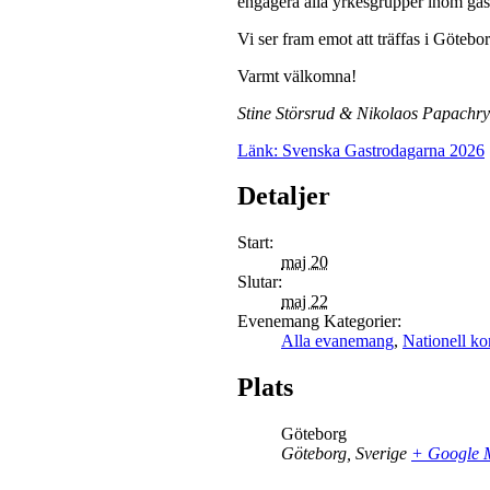
engagera alla yrkesgrupper inom gas
Vi ser fram emot att träffas i Göte
Varmt välkomna!
Stine Störsrud & Nikolaos Papachry
Länk: Svenska Gastrodagarna 2026
Detaljer
Start:
maj 20
Slutar:
maj 22
Evenemang Kategorier:
Alla evanemang
,
Nationell ko
Plats
Göteborg
Göteborg
,
Sverige
+ Google 