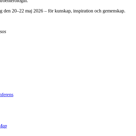
troenterologin.
borg den 20–22 maj 2026 – för kunskap, inspiration och gemenskap.
sos
nferens
Map