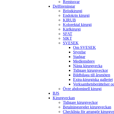
Remissvar
Delföreningar
Bröstkirurgi
Endokrin kirurgi
KIRUB
Kolorektal kirurgi
Kärlkirurgi
SFAT
SIKT
SVESEK
Om SVESEK
Styrelse
Stadgar
Medlemsbrev
Nästa kirurgvecka
Tidigare kirurgveckor
Bildbilaga till årsmöten
Extra-kirurgiska galleriet
Verksamhetsberättelser 
Övre abdominell kirurgi
BJS
Kirurgveckan
Tidigare kirurgveckor
Betalningsregler kirurgveckan
Checklista för arrangör kirurgv