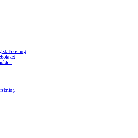
gisk Förening
ebolaget
mråden
orskning