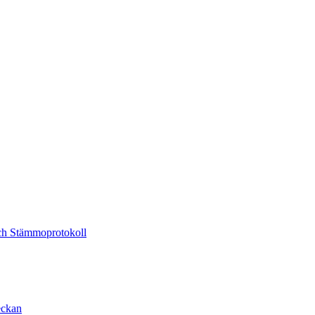
och Stämmoprotokoll
eckan