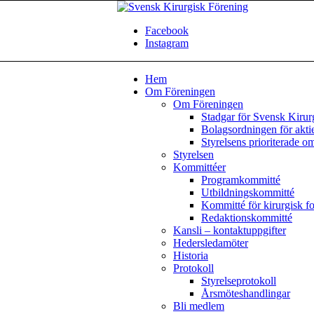
Facebook
Instagram
Hem
Om Föreningen
Om Föreningen
Stadgar för Svensk Kirur
Bolagsordningen för akti
Styrelsens prioriterade o
Styrelsen
Kommittéer
Programkommitté
Utbildningskommitté
Kommitté för kirurgisk f
Redaktionskommitté
Kansli – kontaktuppgifter
Hedersledamöter
Historia
Protokoll
Styrelseprotokoll
Årsmöteshandlingar
Bli medlem