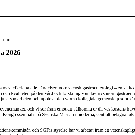
t rum.
a 2026
mest efterlängtade händelser inom svensk gastroenterologi – en självkla
 och kvaliteten på den vård och forskning som bedrivs inom gastroenter
ördjupa samarbeten och uppleva den varma kollegiala gemenskap som känn
venemanget, och vi ser fram emot att välkomna er till västkustens huvuds
ur.Kongressen hålls på Svenska Mässan i moderna, centralt belägna loka
tionskommittén och SGF:s styrelse har vi arbetat fram ett vetenskaplig