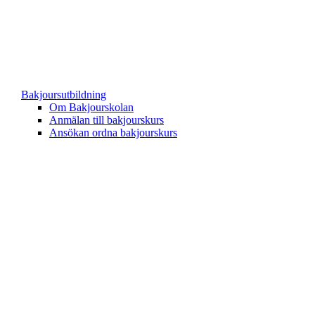
Bakjoursutbildning
Om Bakjourskolan
Anmälan till bakjourskurs
Ansökan ordna bakjourskurs