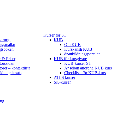
Kurser för ST
kirurgi
KUB
gsmallar
Om KUB
ngsboken
Kurskansli KUB
dr-utbildningsportalen
r & Priser
KUB för kursgivare
torssidan
KUB-kurser-ST
torer – kontaktlista
Ansökan anordna KUB kurs
ildningsinsats
Checklista för KUB-kurs
ATLS kurser
SK-kurser
ing