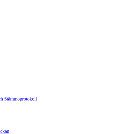
och Stämmoprotokoll
eckan