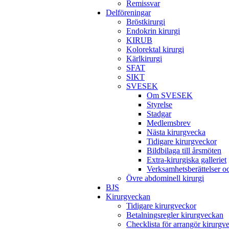
Remissvar
Delföreningar
Bröstkirurgi
Endokrin kirurgi
KIRUB
Kolorektal kirurgi
Kärlkirurgi
SFAT
SIKT
SVESEK
Om SVESEK
Styrelse
Stadgar
Medlemsbrev
Nästa kirurgvecka
Tidigare kirurgveckor
Bildbilaga till årsmöten
Extra-kirurgiska galleriet
Verksamhetsberättelser 
Övre abdominell kirurgi
BJS
Kirurgveckan
Tidigare kirurgveckor
Betalningsregler kirurgveckan
Checklista för arrangör kirurgv