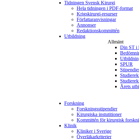
Tidningen Svensk Kirurgi
Hela tidningen i PDF-format
Krigskirurgi-resurser
Författaranvisningar
Annonser
Redaktionskommittén
Utbildning
Allmänt
Din ST i 
Bedömnin
Utbildni
SPUR
Stipendie
Studierek
Studierek
Årets utb
Forskning
Forskningsstipendier
Kirurgiska instutitioner
Kommittén för kirurgisk forskn
Klinik
Kliniker i Sverige
Överläkarkriterier