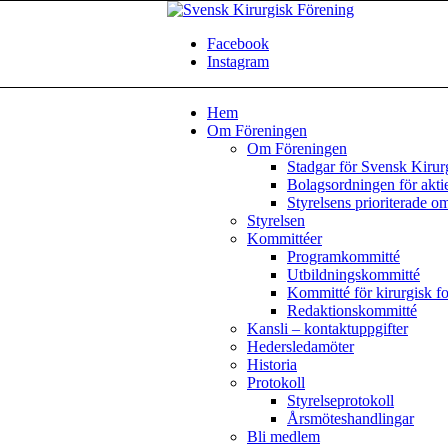
Facebook
Instagram
Hem
Om Föreningen
Om Föreningen
Stadgar för Svensk Kirur
Bolagsordningen för akti
Styrelsens prioriterade o
Styrelsen
Kommittéer
Programkommitté
Utbildningskommitté
Kommitté för kirurgisk f
Redaktionskommitté
Kansli – kontaktuppgifter
Hedersledamöter
Historia
Protokoll
Styrelseprotokoll
Årsmöteshandlingar
Bli medlem