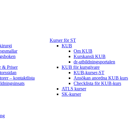
Kurser för ST
kirurgi
KUB
gsmallar
Om KUB
ngsboken
Kurskansli KUB
dr-utbildningsportalen
r & Priser
KUB för kursgivare
torssidan
KUB-kurser-ST
torer – kontaktlista
Ansökan anordna KUB kurs
ildningsinsats
Checklista för KUB-kurs
ATLS kurser
SK-kurser
ing