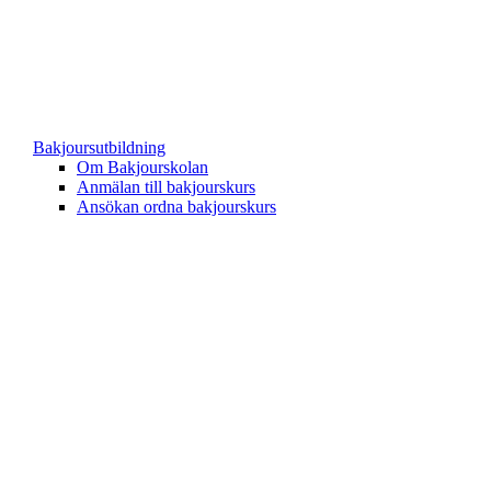
Bakjoursutbildning
Om Bakjourskolan
Anmälan till bakjourskurs
Ansökan ordna bakjourskurs