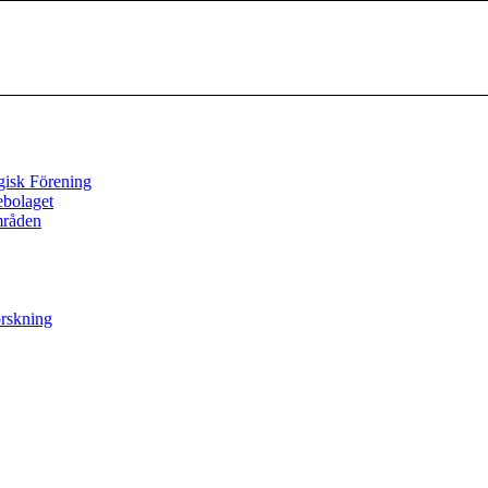
gisk Förening
ebolaget
mråden
orskning