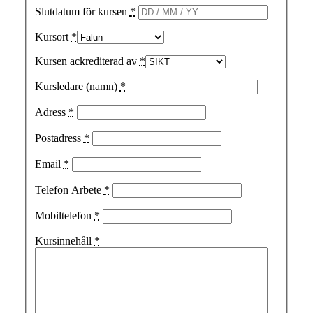
Slutdatum för kursen
*
Kursort
*
Kursen ackrediterad av
*
Kursledare (namn)
*
Adress
*
Postadress
*
Email
*
Telefon Arbete
*
Mobiltelefon
*
Kursinnehåll
*