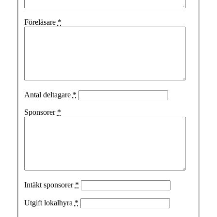
Föreläsare
*
Antal deltagare
*
Sponsorer
*
Intäkt sponsorer
*
Utgift lokalhyra
*