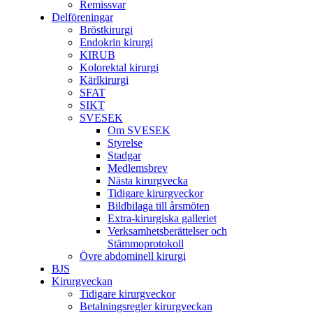
Remissvar
Delföreningar
Bröstkirurgi
Endokrin kirurgi
KIRUB
Kolorektal kirurgi
Kärlkirurgi
SFAT
SIKT
SVESEK
Om SVESEK
Styrelse
Stadgar
Medlemsbrev
Nästa kirurgvecka
Tidigare kirurgveckor
Bildbilaga till årsmöten
Extra-kirurgiska galleriet
Verksamhetsberättelser och
Stämmoprotokoll
Övre abdominell kirurgi
BJS
Kirurgveckan
Tidigare kirurgveckor
Betalningsregler kirurgveckan