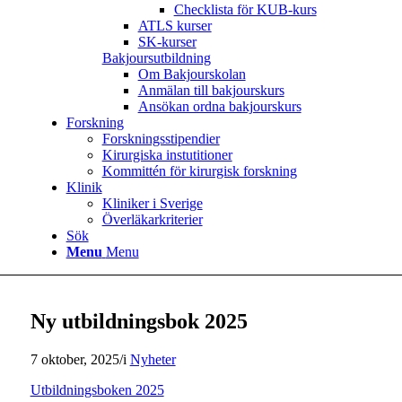
Checklista för KUB-kurs
ATLS kurser
SK-kurser
Bakjoursutbildning
Om Bakjourskolan
Anmälan till bakjourskurs
Ansökan ordna bakjourskurs
Forskning
Forskningsstipendier
Kirurgiska instutitioner
Kommittén för kirurgisk forskning
Klinik
Kliniker i Sverige
Överläkarkriterier
Sök
Menu
Menu
Ny utbildningsbok 2025
7 oktober, 2025
/
i
Nyheter
Utbildningsboken 2025