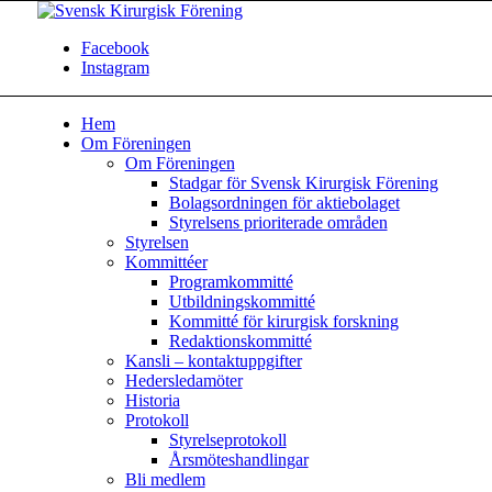
Facebook
Instagram
Hem
Om Föreningen
Om Föreningen
Stadgar för Svensk Kirurgisk Förening
Bolagsordningen för aktiebolaget
Styrelsens prioriterade områden
Styrelsen
Kommittéer
Programkommitté
Utbildningskommitté
Kommitté för kirurgisk forskning
Redaktionskommitté
Kansli – kontaktuppgifter
Hedersledamöter
Historia
Protokoll
Styrelseprotokoll
Årsmöteshandlingar
Bli medlem