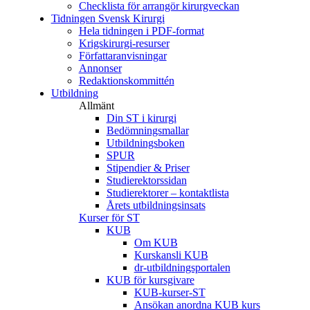
Checklista för arrangör kirurgveckan
Tidningen Svensk Kirurgi
Hela tidningen i PDF-format
Krigskirurgi-resurser
Författaranvisningar
Annonser
Redaktionskommittén
Utbildning
Allmänt
Din ST i kirurgi
Bedömningsmallar
Utbildningsboken
SPUR
Stipendier & Priser
Studierektorssidan
Studierektorer – kontaktlista
Årets utbildningsinsats
Kurser för ST
KUB
Om KUB
Kurskansli KUB
dr-utbildningsportalen
KUB för kursgivare
KUB-kurser-ST
Ansökan anordna KUB kurs