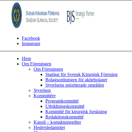
Facebook
Instagram
Hem
Om Föreningen
Om Föreningen
Stadgar för Svensk Kirurgisk Förening
Bolagsordningen för aktiebolaget
Styrelsens prioriterade områden
Styrelsen
Kommittéer
Programkommitté
Utbildningskommitté
Kommitté för kirurgisk forskning
Redaktionskommitté
Kansli – kontaktuppgifter
Hedersledamöter