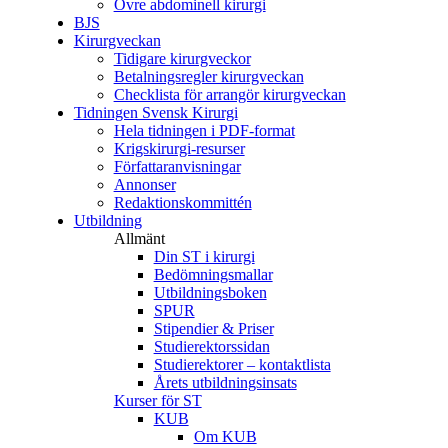
Övre abdominell kirurgi
BJS
Kirurgveckan
Tidigare kirurgveckor
Betalningsregler kirurgveckan
Checklista för arrangör kirurgveckan
Tidningen Svensk Kirurgi
Hela tidningen i PDF-format
Krigskirurgi-resurser
Författaranvisningar
Annonser
Redaktionskommittén
Utbildning
Allmänt
Din ST i kirurgi
Bedömningsmallar
Utbildningsboken
SPUR
Stipendier & Priser
Studierektorssidan
Studierektorer – kontaktlista
Årets utbildningsinsats
Kurser för ST
KUB
Om KUB