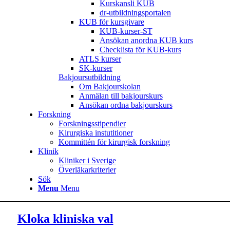
Kurskansli KUB
dr-utbildningsportalen
KUB för kursgivare
KUB-kurser-ST
Ansökan anordna KUB kurs
Checklista för KUB-kurs
ATLS kurser
SK-kurser
Bakjoursutbildning
Om Bakjourskolan
Anmälan till bakjourskurs
Ansökan ordna bakjourskurs
Forskning
Forskningsstipendier
Kirurgiska instutitioner
Kommittén för kirurgisk forskning
Klinik
Kliniker i Sverige
Överläkarkriterier
Sök
Menu
Menu
Kloka kliniska val