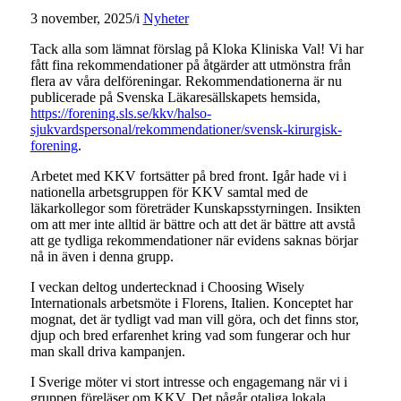
3 november, 2025
/
i
Nyheter
Tack alla som lämnat förslag på Kloka Kliniska Val! Vi har
fått fina rekommendationer på åtgärder att utmönstra från
flera av våra delföreningar. Rekommendationerna är nu
publicerade på Svenska Läkaresällskapets hemsida,
https://forening.sls.se/kkv/halso-
sjukvardspersonal/rekommendationer/svensk-kirurgisk-
forening
.
Arbetet med KKV fortsätter på bred front. Igår hade vi i
nationella arbetsgruppen för KKV samtal med de
läkarkollegor som företräder Kunskapsstyrningen. Insikten
om att mer inte alltid är bättre och att det är bättre att avstå
att ge tydliga rekommendationer när evidens saknas börjar
nå in även i denna grupp.
I veckan deltog undertecknad i Choosing Wisely
Internationals arbetsmöte i Florens, Italien. Konceptet har
mognat, det är tydligt vad man vill göra, och det finns stor,
djup och bred erfarenhet kring vad som fungerar och hur
man skall driva kampanjen.
I Sverige möter vi stort intresse och engagemang när vi i
gruppen föreläser om KKV. Det pågår otaliga lokala