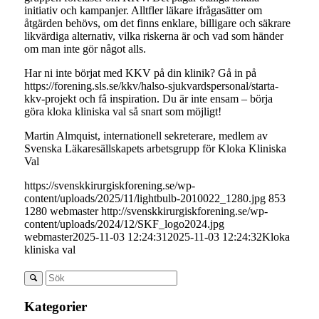
initiativ och kampanjer. Alltfler läkare ifrågasätter om
åtgärden behövs, om det finns enklare, billigare och säkrare
likvärdiga alternativ, vilka riskerna är och vad som händer
om man inte gör något alls.
Har ni inte börjat med KKV på din klinik? Gå in på
https://forening.sls.se/kkv/halso-sjukvardspersonal/starta-
kkv-projekt och få inspiration. Du är inte ensam – börja
göra kloka kliniska val så snart som möjligt!
Martin Almquist, internationell sekreterare, medlem av
Svenska Läkaresällskapets arbetsgrupp för Kloka Kliniska
Val
https://svenskkirurgiskforening.se/wp-
content/uploads/2025/11/lightbulb-2010022_1280.jpg
853
1280
webmaster
http://svenskkirurgiskforening.se/wp-
content/uploads/2024/12/SKF_logo2024.jpg
webmaster
2025-11-03 12:24:31
2025-11-03 12:24:32
Kloka
kliniska val
Kategorier