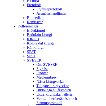
Historia
Protokoll
Styrelseprotokoll
Årsmöteshandlingar
Bli medlem
Remissvar
Delföreningar
Bröstkirurgi
Endokrin kirurgi
KIRUB
Kolorektal kirurgi
Kärlkirurgi
SFAT
SIKT
SVESEK
Om SVESEK
Styrelse
Stadgar
Medlemsbrev
Nästa kirurgvecka
Tidigare kirurgveckor
Bildbilaga till årsmöten
Extra-kirurgiska galleriet
Verksamhetsberättelser och
Stämmoprotokoll