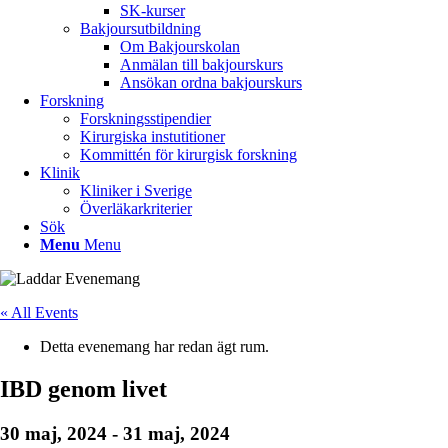
SK-kurser
Bakjoursutbildning
Om Bakjourskolan
Anmälan till bakjourskurs
Ansökan ordna bakjourskurs
Forskning
Forskningsstipendier
Kirurgiska instutitioner
Kommittén för kirurgisk forskning
Klinik
Kliniker i Sverige
Överläkarkriterier
Sök
Menu
Menu
« All Events
Detta evenemang har redan ägt rum.
IBD genom livet
30 maj, 2024
-
31 maj, 2024