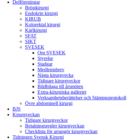
Delföreningar
Bröstkirurgi
Endokrin kirurgi
KIRUB
Kolorektal kirurgi
Kärlkirurgi
SFAT
SIKT
SVESEK
Om SVESEK
Styrelse
Stadgar
Medlemsbrev
Nästa kirurgvecka
Tidigare kirurgveckor
Bildbilaga till årsmöten
Extra-kirurgiska galleriet
Verksamhetsberättelser och Stämmoprotokoll
Övre abdominell kirurgi
BJS
Kirurgveckan
Tidigare kirurgveckor
Betalningsregler kirurgveckan
Checklista för arrangör kirurgveckan
Tidningen Svensk Kirurgi