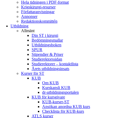
Hela tidningen i PDF-format
Krigskirurgi-resurser
Författaranvisningar
Annonser
Redaktionskommittén
Utbildning
Allmänt
Din ST i kirurgi
Bedömningsmallar
Utbildningsboken
SPUR
Stipendier & Priser
Studierektorssidan
Studierektorer – kontaktlista
Årets utbildningsinsats
Kurser för ST
KUB
Om KUB
Kurskansli KUB
dr-utbildningsportalen
KUB för kursgivare
KUB-kurser-ST
Ansökan anordna KUB kurs
Checklista för KUB-kurs
ATLS kurser