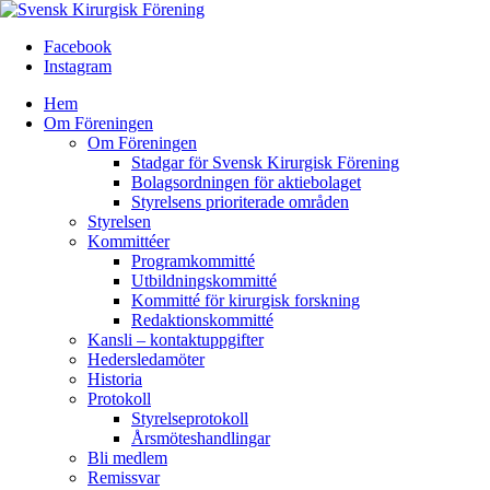
Facebook
Instagram
Hem
Om Föreningen
Om Föreningen
Stadgar för Svensk Kirurgisk Förening
Bolagsordningen för aktiebolaget
Styrelsens prioriterade områden
Styrelsen
Kommittéer
Programkommitté
Utbildningskommitté
Kommitté för kirurgisk forskning
Redaktionskommitté
Kansli – kontaktuppgifter
Hedersledamöter
Historia
Protokoll
Styrelseprotokoll
Årsmöteshandlingar
Bli medlem
Remissvar