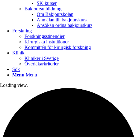
SK-kurser
Bakjoursutbildning
Om Bakjourskolan
Anmälan till bakjourskurs
Ansökan ordna bakjourskurs
Forskning
Forskningsstipendier
Kirurgiska instutitioner
Kommittén för kirurgisk forskning
Klinik
Kliniker i Sverige
Överläkarkriterier
Sök
Menu
Menu
Loading view.