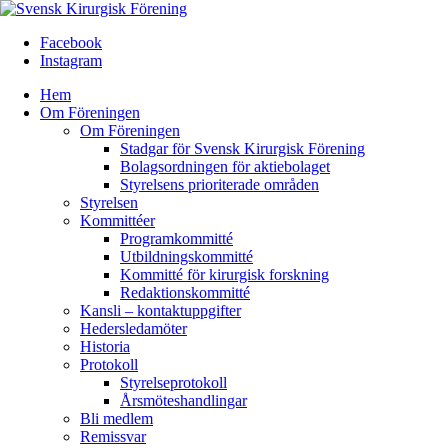
Facebook
Instagram
Hem
Om Föreningen
Om Föreningen
Stadgar för Svensk Kirurgisk Förening
Bolagsordningen för aktiebolaget
Styrelsens prioriterade områden
Styrelsen
Kommittéer
Programkommitté
Utbildningskommitté
Kommitté för kirurgisk forskning
Redaktionskommitté
Kansli – kontaktuppgifter
Hedersledamöter
Historia
Protokoll
Styrelseprotokoll
Årsmöteshandlingar
Bli medlem
Remissvar