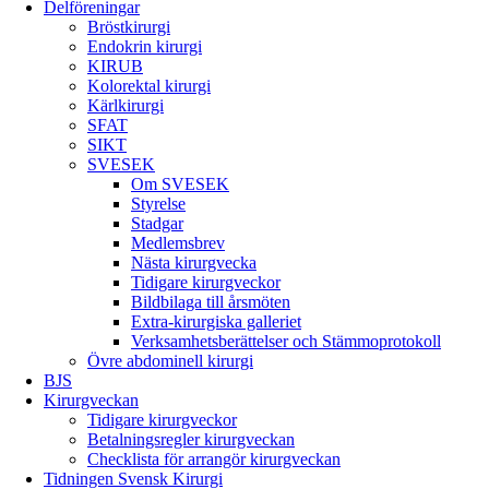
Delföreningar
Bröstkirurgi
Endokrin kirurgi
KIRUB
Kolorektal kirurgi
Kärlkirurgi
SFAT
SIKT
SVESEK
Om SVESEK
Styrelse
Stadgar
Medlemsbrev
Nästa kirurgvecka
Tidigare kirurgveckor
Bildbilaga till årsmöten
Extra-kirurgiska galleriet
Verksamhetsberättelser och Stämmoprotokoll
Övre abdominell kirurgi
BJS
Kirurgveckan
Tidigare kirurgveckor
Betalningsregler kirurgveckan
Checklista för arrangör kirurgveckan
Tidningen Svensk Kirurgi