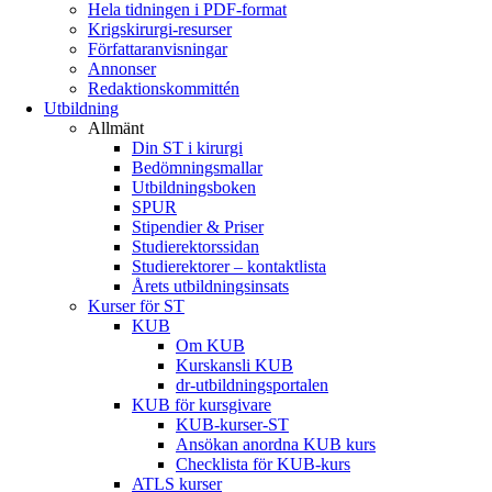
Hela tidningen i PDF-format
Krigskirurgi-resurser
Författaranvisningar
Annonser
Redaktionskommittén
Utbildning
Allmänt
Din ST i kirurgi
Bedömningsmallar
Utbildningsboken
SPUR
Stipendier & Priser
Studierektorssidan
Studierektorer – kontaktlista
Årets utbildningsinsats
Kurser för ST
KUB
Om KUB
Kurskansli KUB
dr-utbildningsportalen
KUB för kursgivare
KUB-kurser-ST
Ansökan anordna KUB kurs
Checklista för KUB-kurs
ATLS kurser