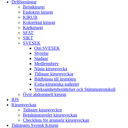
Delföreningar
Bröstkirurgi
Endokrin kirurgi
KIRUB
Kolorektal kirurgi
Kärlkirurgi
SFAT
SIKT
SVESEK
Om SVESEK
Styrelse
Stadgar
Medlemsbrev
Nästa kirurgvecka
Tidigare kirurgveckor
Bildbilaga till årsmöten
Extra-kirurgiska galleriet
Verksamhetsberättelser och Stämmoprotokoll
Övre abdominell kirurgi
BJS
Kirurgveckan
Tidigare kirurgveckor
Betalningsregler kirurgveckan
Checklista för arrangör kirurgveckan
Tidningen Svensk Kirurgi