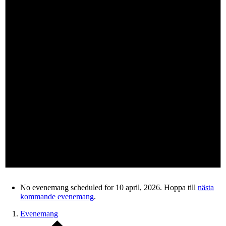
No evenemang scheduled for 10 april, 2026. Hoppa till
nästa
kommande evenemang
.
Evenemang