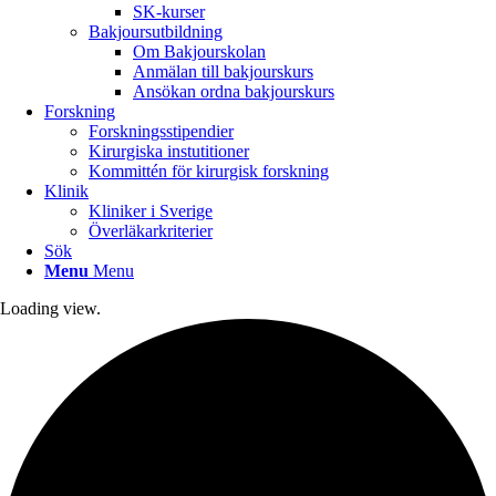
SK-kurser
Bakjoursutbildning
Om Bakjourskolan
Anmälan till bakjourskurs
Ansökan ordna bakjourskurs
Forskning
Forskningsstipendier
Kirurgiska instutitioner
Kommittén för kirurgisk forskning
Klinik
Kliniker i Sverige
Överläkarkriterier
Sök
Menu
Menu
Loading view.