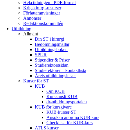
Hela tidningen i PDF-format
Krigskirurgi-resurser
Författaranvisningar
Annonser
Redaktionskommittén
Utbildning
Allmänt
Din ST i kirurgi
Bedömningsmallar
Utbildningsboken
SPUR
Stipendier & Priser
Studierektorssidan
Studierektorer – kontaktlista
Årets utbildningsinsats
Kurser för ST
KUB
Om KUB
Kurskansli KUB
dr-utbildningsportalen
KUB för kursgivare
KUB-kurser-ST
Ansökan anordna KUB kurs
Checklista för KUB-kurs
ATLS kurser