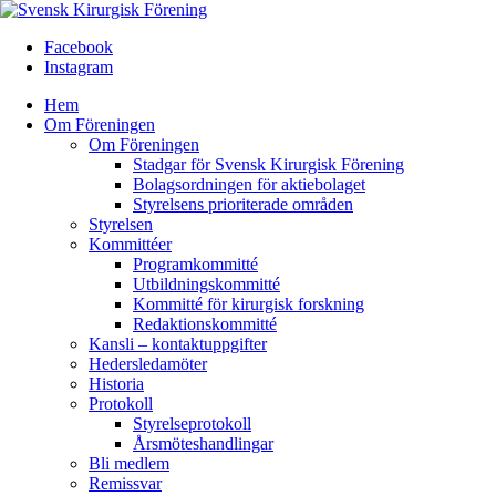
Facebook
Instagram
Hem
Om Föreningen
Om Föreningen
Stadgar för Svensk Kirurgisk Förening
Bolagsordningen för aktiebolaget
Styrelsens prioriterade områden
Styrelsen
Kommittéer
Programkommitté
Utbildningskommitté
Kommitté för kirurgisk forskning
Redaktionskommitté
Kansli – kontaktuppgifter
Hedersledamöter
Historia
Protokoll
Styrelseprotokoll
Årsmöteshandlingar
Bli medlem
Remissvar