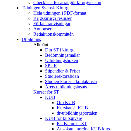
Checklista för arrangör kirurgveckan
Tidningen Svensk Kirurgi
Hela tidningen i PDF-format
Krigskirurgi-resurser
Författaranvisningar
Annonser
Redaktionskommittén
Utbildning
Allmänt
Din ST i kirurgi
Bedömningsmallar
Utbildningsboken
SPUR
Stipendier & Priser
Studierektorssidan
Studierektorer – kontaktlista
Årets utbildningsinsats
Kurser för ST
KUB
Om KUB
Kurskansli KUB
dr-utbildningsportalen
KUB för kursgivare
KUB-kurser-ST
Ansökan anordna KUB kurs