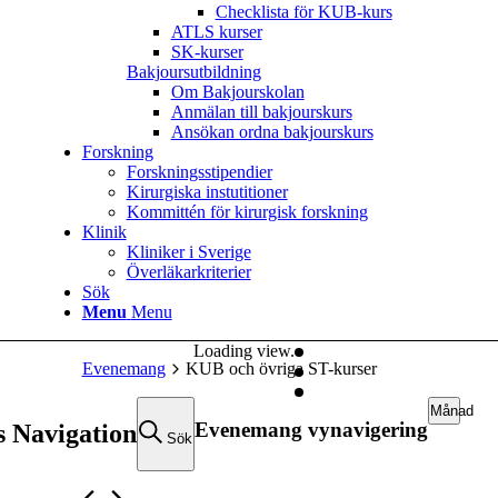
Checklista för KUB-kurs
ATLS kurser
SK-kurser
Bakjoursutbildning
Om Bakjourskolan
Anmälan till bakjourskurs
Ansökan ordna bakjourskurs
Forskning
Forskningsstipendier
Kirurgiska instutitioner
Kommittén för kirurgisk forskning
Klinik
Kliniker i Sverige
Överläkarkriterier
Sök
Menu
Menu
Loading view.
Evenemang
KUB och övriga ST-kurser
Månad
Evenemang vynavigering
 Navigation
Sök