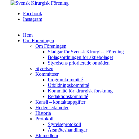
Facebook
Instagram
Hem
Om Föreningen
Om Föreningen
Stadgar för Svensk Kirurgisk Förening
Bolagsordningen för aktiebolaget
Styrelsens prioriterade områden
Styrelsen
Kommittéer
Programkommitté
Utbildningskommitté
Kommitté för kirurgisk forskning
Redaktionskommitté
Kansli – kontaktuppgifter
Hedersledamöter
Historia
Protokoll
Styrelseprotokoll
Årsmöteshandlingar
Bli medlem