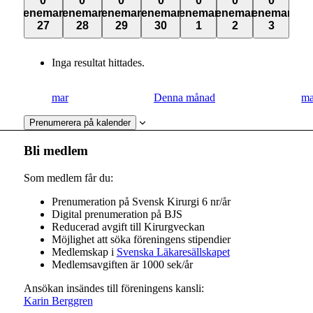
0
0
0
0
0
0
0
evenemang,
evenemang,
evenemang,
evenemang,
evenemang,
evenemang,
evenemang,
evenemang,
evenemang,
evenemang,
evenemang,
evenemang,
evenemang,
eveneman
27
28
29
30
1
2
3
27
28
29
30
1
2
3
Inga resultat hittades.
mar
Denna månad
ma
Prenumerera på kalender
Bli medlem
Som medlem får du:
Prenumeration på Svensk Kirurgi 6 nr/år
Digital prenumeration på BJS
Reducerad avgift till Kirurgveckan
Möjlighet att söka föreningens stipendier
Medlemskap i
Svenska Läkaresällskapet
Medlemsavgiften är 1000 sek/år
Ansökan insändes till föreningens kansli:
Karin Berggren