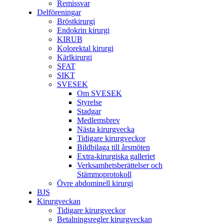
Remissvar
Delföreningar
Bröstkirurgi
Endokrin kirurgi
KIRUB
Kolorektal kirurgi
Kärlkirurgi
SFAT
SIKT
SVESEK
Om SVESEK
Styrelse
Stadgar
Medlemsbrev
Nästa kirurgvecka
Tidigare kirurgveckor
Bildbilaga till årsmöten
Extra-kirurgiska galleriet
Verksamhetsberättelser och
Stämmoprotokoll
Övre abdominell kirurgi
BJS
Kirurgveckan
Tidigare kirurgveckor
Betalningsregler kirurgveckan