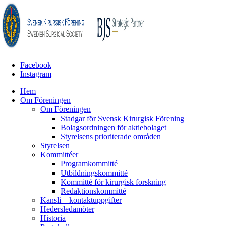
Facebook
Instagram
Hem
Om Föreningen
Om Föreningen
Stadgar för Svensk Kirurgisk Förening
Bolagsordningen för aktiebolaget
Styrelsens prioriterade områden
Styrelsen
Kommittéer
Programkommitté
Utbildningskommitté
Kommitté för kirurgisk forskning
Redaktionskommitté
Kansli – kontaktuppgifter
Hedersledamöter
Historia