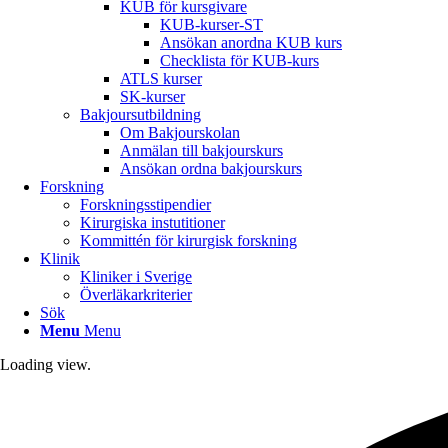
KUB för kursgivare
KUB-kurser-ST
Ansökan anordna KUB kurs
Checklista för KUB-kurs
ATLS kurser
SK-kurser
Bakjoursutbildning
Om Bakjourskolan
Anmälan till bakjourskurs
Ansökan ordna bakjourskurs
Forskning
Forskningsstipendier
Kirurgiska instutitioner
Kommittén för kirurgisk forskning
Klinik
Kliniker i Sverige
Överläkarkriterier
Sök
Menu
Menu
Loading view.