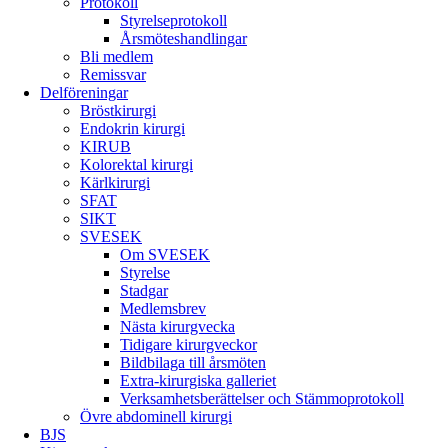
Protokoll
Styrelseprotokoll
Årsmöteshandlingar
Bli medlem
Remissvar
Delföreningar
Bröstkirurgi
Endokrin kirurgi
KIRUB
Kolorektal kirurgi
Kärlkirurgi
SFAT
SIKT
SVESEK
Om SVESEK
Styrelse
Stadgar
Medlemsbrev
Nästa kirurgvecka
Tidigare kirurgveckor
Bildbilaga till årsmöten
Extra-kirurgiska galleriet
Verksamhetsberättelser och Stämmoprotokoll
Övre abdominell kirurgi
BJS