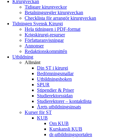
Kirurgveckan
Tidigare kirurgveckor
Betalningsregler kirurgveckan
Checklista för arrangör kirurgveckan
Tidningen Svensk Kirurgi
Hela tidningen i PDF-format
Krigskirurgi-resurser
Författaranvisningar
Annonser
Redaktionskommittén
Utbildning
Allmänt
Din ST i kirurgi
Bedömningsmallar
Utbildningsboken
SPUR
Stipendier & Priser
Studierektorssidan
Studierektorer – kontaktlista
Årets utbildningsinsats
Kurser för ST
KUB
Om KUB
Kurskansli KUB
dr-utbildningsportalen