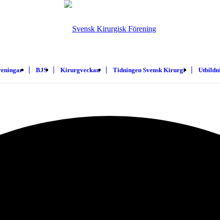
reningar
BJS
Kirurgveckan
Tidningen Svensk Kirurgi
Utbildn