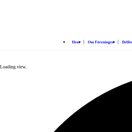
Hem
Om Föreningen
Delfö
Loading view.