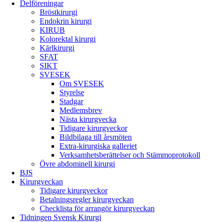
Delföreningar
Bröstkirurgi
Endokrin kirurgi
KIRUB
Kolorektal kirurgi
Kärlkirurgi
SFAT
SIKT
SVESEK
Om SVESEK
Styrelse
Stadgar
Medlemsbrev
Nästa kirurgvecka
Tidigare kirurgveckor
Bildbilaga till årsmöten
Extra-kirurgiska galleriet
Verksamhetsberättelser och Stämmoprotokoll
Övre abdominell kirurgi
BJS
Kirurgveckan
Tidigare kirurgveckor
Betalningsregler kirurgveckan
Checklista för arrangör kirurgveckan
Tidningen Svensk Kirurgi