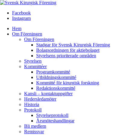
Facebook
Instagram
Hem
Om Föreningen
Om Föreningen
Stadgar för Svensk Kirurgisk Förening
Bolagsordningen för aktiebolaget
Styrelsens prioriterade områden
Styrelsen
Kommittéer
Programkommitté
Utbildningskommitté
Kommitté för kirurgisk forskning
Redaktionskommitté
Kansli – kontaktuppgifter
Hedersledamöter
Historia
Protokoll
Styrelseprotokoll
Årsmöteshandlingar
Bli medlem
Remissvar