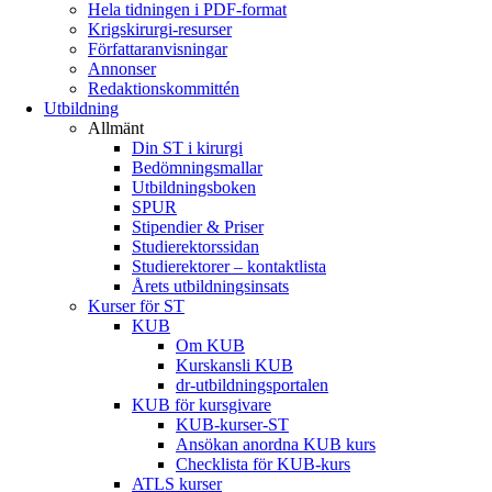
Hela tidningen i PDF-format
Krigskirurgi-resurser
Författaranvisningar
Annonser
Redaktionskommittén
Utbildning
Allmänt
Din ST i kirurgi
Bedömningsmallar
Utbildningsboken
SPUR
Stipendier & Priser
Studierektorssidan
Studierektorer – kontaktlista
Årets utbildningsinsats
Kurser för ST
KUB
Om KUB
Kurskansli KUB
dr-utbildningsportalen
KUB för kursgivare
KUB-kurser-ST
Ansökan anordna KUB kurs
Checklista för KUB-kurs
ATLS kurser