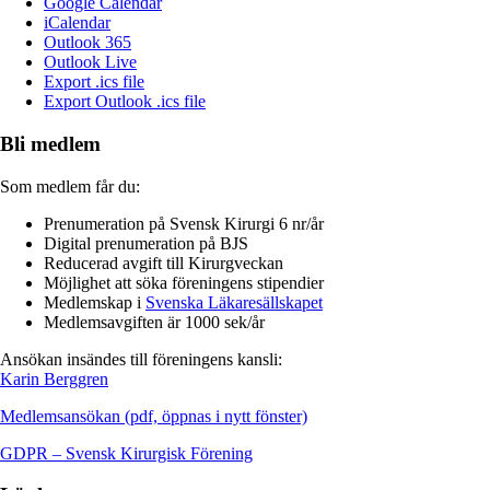
Google Calendar
iCalendar
Outlook 365
Outlook Live
Export .ics file
Export Outlook .ics file
Bli medlem
Som medlem får du:
Prenumeration på Svensk Kirurgi 6 nr/år
Digital prenumeration på BJS
Reducerad avgift till Kirurgveckan
Möjlighet att söka föreningens stipendier
Medlemskap i
Svenska Läkaresällskapet
Medlemsavgiften är 1000 sek/år
Ansökan insändes till föreningens kansli:
Karin Berggren
Medlemsansökan (pdf, öppnas i nytt fönster)
GDPR – Svensk Kirurgisk Förening