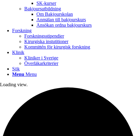
SK-kurser
Bakjoursutbildning
Om Bakjourskolan
Anmälan till bakjourskurs
Ansökan ordna bakjourskurs
Forskning
Forskningsstipendier
Kirurgiska instutitioner
Kommittén för kirurgisk forskning
Klinik
Kliniker i Sverige
Överläkarkriterier
Sök
Menu
Menu
Loading view.