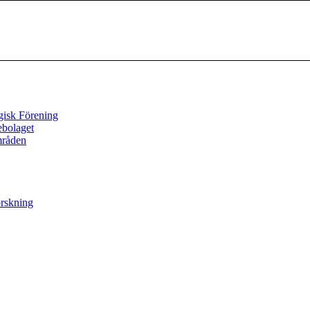
gisk Förening
ebolaget
mråden
orskning