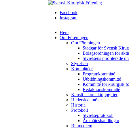
Facebook
Instagram
Hem
Om Föreningen
Om Föreningen
Stadgar för Svensk Kirur
Bolagsordningen för akti
Styrelsens prioriterade o
Styrelsen
Kommittéer
Programkommitté
Utbildningskommitté
Kommitté för kirurgisk f
Redaktionskommitté
Kansli – kontaktuppgifter
Hedersledamöter
Historia
Protokoll
Styrelseprotokoll
Årsmöteshandlingar
Bli medlem