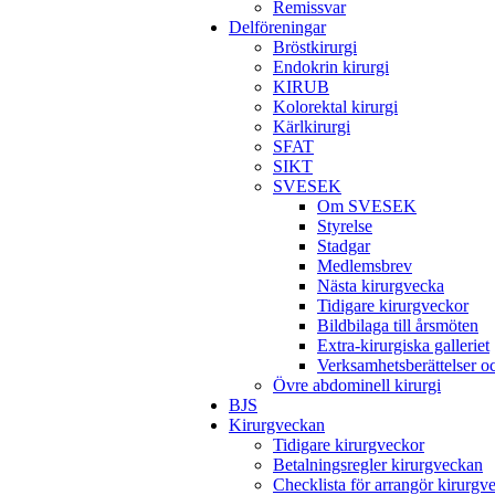
Remissvar
Delföreningar
Bröstkirurgi
Endokrin kirurgi
KIRUB
Kolorektal kirurgi
Kärlkirurgi
SFAT
SIKT
SVESEK
Om SVESEK
Styrelse
Stadgar
Medlemsbrev
Nästa kirurgvecka
Tidigare kirurgveckor
Bildbilaga till årsmöten
Extra-kirurgiska galleriet
Verksamhetsberättelser 
Övre abdominell kirurgi
BJS
Kirurgveckan
Tidigare kirurgveckor
Betalningsregler kirurgveckan
Checklista för arrangör kirurgv