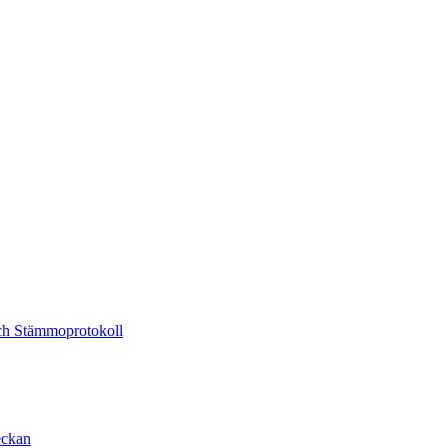
och Stämmoprotokoll
eckan