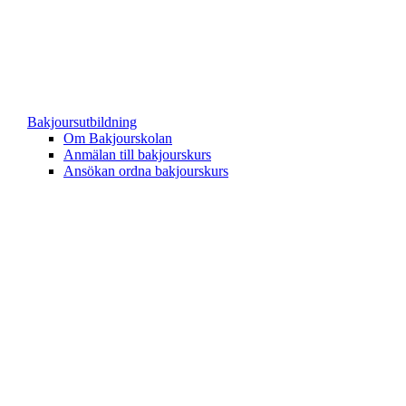
Bakjoursutbildning
Om Bakjourskolan
Anmälan till bakjourskurs
Ansökan ordna bakjourskurs