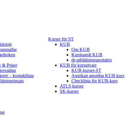
Kurser för ST
kirurgi
KUB
gsmallar
Om KUB
ngsboken
Kurskansli KUB
dr-utbildningsportalen
r & Priser
KUB för kursgivare
torssidan
KUB-kurser-ST
torer – kontaktlista
Ansökan anordna KUB kurs
ildningsinsats
Checklista för KUB-kurs
ATLS kurser
SK-kurser
ing