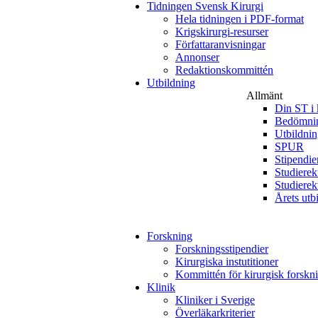
Tidningen Svensk Kirurgi
Hela tidningen i PDF-format
Krigskirurgi-resurser
Författaranvisningar
Annonser
Redaktionskommittén
Utbildning
Allmänt
Din ST i 
Bedömnin
Utbildni
SPUR
Stipendie
Studierek
Studierek
Årets utb
Forskning
Forskningsstipendier
Kirurgiska instutitioner
Kommittén för kirurgisk forskn
Klinik
Kliniker i Sverige
Överläkarkriterier