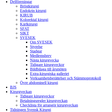
Delföreningar
Bröstkirurgi
Endokrin kirurgi
KIRUB
Kolorektal kirurgi
Kärlkirurgi
SFAT
SIKT
SVESEK
Om SVESEK
Styrelse
Stadgar
Medlemsbrev
Nästa kirurgvecka
Tidigare kirurgveckor
Bildbilaga till årsmöten
Extra-kirurgiska galleriet
Verksamhetsberättelser och Stämmoprotokoll
Övre abdominell kirurgi
BJS
Kirurgveckan
Tidigare kirurgveckor
Betalningsregler kirurgveckan
Checklista för arrangör kirurgveckan
Tidningen Svensk Kirurgi