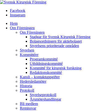
Facebook
Instagram
Hem
Om Föreningen
Om Föreningen
Stadgar för Svensk Kirurgisk Förening
Bolagsordningen för aktiebolaget
Styrelsens prioriterade områden
Styrelsen
Kommittéer
Programkommitté
Utbildningskommitté
Kommitté för kirurgisk forskning
Redaktionskommitté
Kansli – kontaktuppgifter
Hedersledamöter
Historia
Protokoll
Styrelseprotokoll
Årsmöteshandlingar
Bli medlem
Remissvar