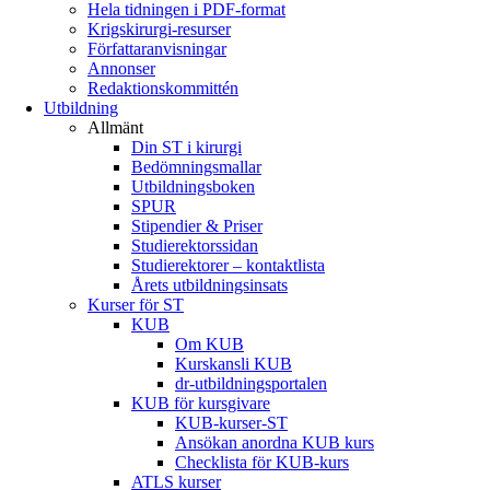
Hela tidningen i PDF-format
Krigskirurgi-resurser
Författaranvisningar
Annonser
Redaktionskommittén
Utbildning
Allmänt
Din ST i kirurgi
Bedömningsmallar
Utbildningsboken
SPUR
Stipendier & Priser
Studierektorssidan
Studierektorer – kontaktlista
Årets utbildningsinsats
Kurser för ST
KUB
Om KUB
Kurskansli KUB
dr-utbildningsportalen
KUB för kursgivare
KUB-kurser-ST
Ansökan anordna KUB kurs
Checklista för KUB-kurs
ATLS kurser