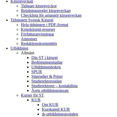
Kirurgveckan
Tidigare kirurgveckor
Betalningsregler kirurgveckan
Checklista för arrangör kirurgveckan
Tidningen Svensk Kirurgi
Hela tidningen i PDF-format
Krigskirurgi-resurser
Författaranvisningar
Annonser
Redaktionskommittén
Utbildning
Allmänt
Din ST i kirurgi
Bedömningsmallar
Utbildningsboken
SPUR
Stipendier & Priser
Studierektorssidan
Studierektorer – kontaktlista
Årets utbildningsinsats
Kurser för ST
KUB
Om KUB
Kurskansli KUB
dr-utbildningsportalen