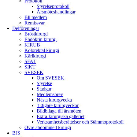
Protokoll
Styrelseprotokoll
Årsmöteshandlingar
Bli medlem
Remissvar
Delföreningar
Bröstkirurgi
Endokrin kirurgi
KIRUB
Kolorektal kirurgi
Kärlkirurgi
SFAT
SIKT
SVESEK
Om SVESEK
Styrelse
Stadgar
Medlemsbrev
Nästa kirurgvecka
Tidigare kirurgveckor
Bildbilaga till årsmöten
Extra-kirurgiska galleriet
Verksamhetsberättelser och Stämmoprotokoll
Övre abdominell kirurgi
BJS