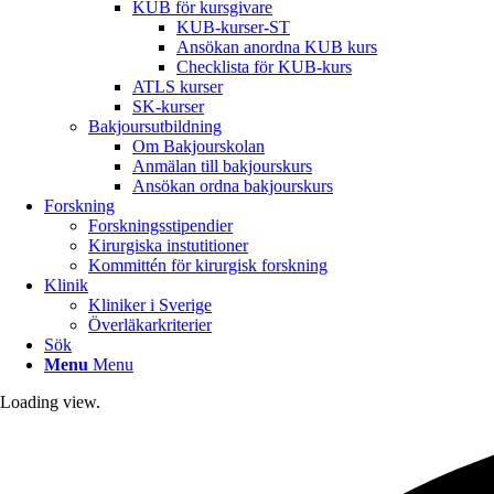
KUB för kursgivare
KUB-kurser-ST
Ansökan anordna KUB kurs
Checklista för KUB-kurs
ATLS kurser
SK-kurser
Bakjoursutbildning
Om Bakjourskolan
Anmälan till bakjourskurs
Ansökan ordna bakjourskurs
Forskning
Forskningsstipendier
Kirurgiska instutitioner
Kommittén för kirurgisk forskning
Klinik
Kliniker i Sverige
Överläkarkriterier
Sök
Menu
Menu
Loading view.