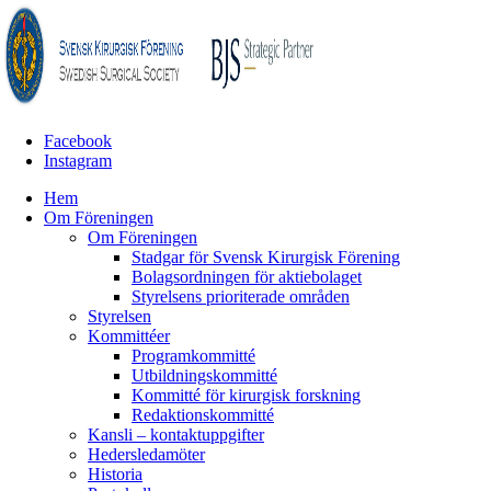
Facebook
Instagram
Hem
Om Föreningen
Om Föreningen
Stadgar för Svensk Kirurgisk Förening
Bolagsordningen för aktiebolaget
Styrelsens prioriterade områden
Styrelsen
Kommittéer
Programkommitté
Utbildningskommitté
Kommitté för kirurgisk forskning
Redaktionskommitté
Kansli – kontaktuppgifter
Hedersledamöter
Historia