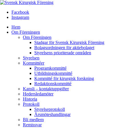
Facebook
Instagram
Hem
Om Föreningen
Om Föreningen
Stadgar för Svensk Kirurgisk Förening
Bolagsordningen för aktiebolaget
Styrelsens prioriterade områden
Styrelsen
Kommittéer
Programkommitté
Utbildningskommitté
Kommitté för kirurgisk forskning
Redaktionskommitté
Kansli – kontaktuppgifter
Hedersledamöter
Historia
Protokoll
Styrelseprotokoll
Årsmöteshandlingar
Bli medlem
Remissvar