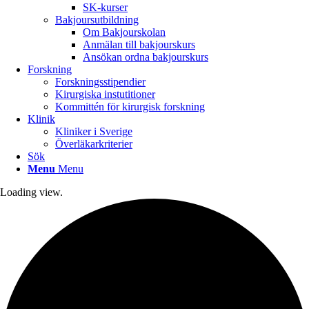
SK-kurser
Bakjoursutbildning
Om Bakjourskolan
Anmälan till bakjourskurs
Ansökan ordna bakjourskurs
Forskning
Forskningsstipendier
Kirurgiska instutitioner
Kommittén för kirurgisk forskning
Klinik
Kliniker i Sverige
Överläkarkriterier
Sök
Menu
Menu
Loading view.