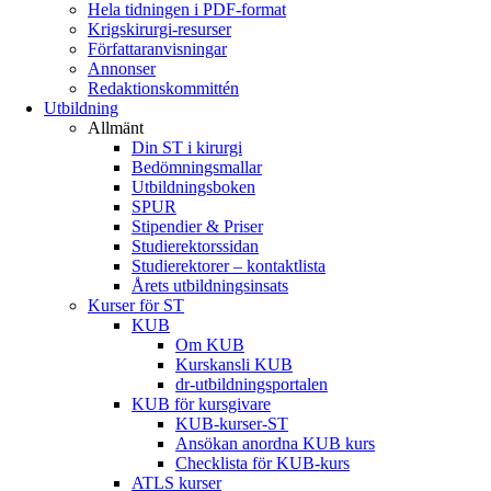
Hela tidningen i PDF-format
Krigskirurgi-resurser
Författaranvisningar
Annonser
Redaktionskommittén
Utbildning
Allmänt
Din ST i kirurgi
Bedömningsmallar
Utbildningsboken
SPUR
Stipendier & Priser
Studierektorssidan
Studierektorer – kontaktlista
Årets utbildningsinsats
Kurser för ST
KUB
Om KUB
Kurskansli KUB
dr-utbildningsportalen
KUB för kursgivare
KUB-kurser-ST
Ansökan anordna KUB kurs
Checklista för KUB-kurs
ATLS kurser