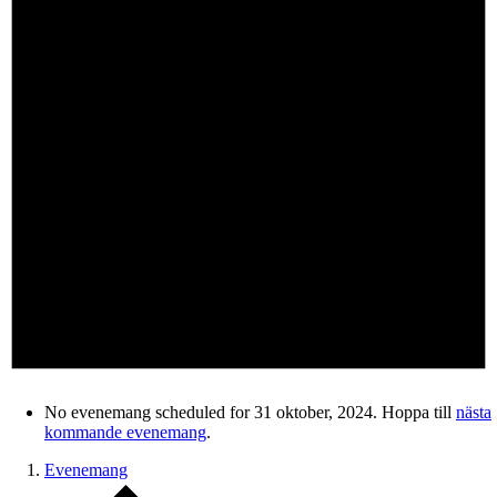
No evenemang scheduled for 31 oktober, 2024. Hoppa till
nästa
kommande evenemang
.
Evenemang