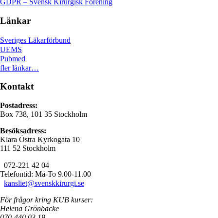
GDPR – Svensk Kirurgisk Förening
Länkar
Sveriges Läkarförbund
UEMS
Pubmed
fler länkar…
Kontakt
Postadress:
Box 738, 101 35 Stockholm
Besöksadress:
Klara Östra Kyrkogata 10
111 52 Stockholm
072-221 42 04
Telefontid: Må-To 9.00-11.00
kansliet@svenskkirurgi.se
För frågor kring KUB kurser:
Helena Grönbacke
070-440 03 19