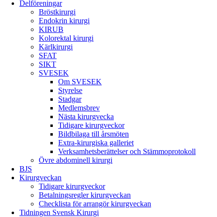
Delföreningar
Bröstkirurgi
Endokrin kirurgi
KIRUB
Kolorektal kirurgi
Kärlkirurgi
SFAT
SIKT
SVESEK
Om SVESEK
Styrelse
Stadgar
Medlemsbrev
Nästa kirurgvecka
Tidigare kirurgveckor
Bildbilaga till årsmöten
Extra-kirurgiska galleriet
Verksamhetsberättelser och Stämmoprotokoll
Övre abdominell kirurgi
BJS
Kirurgveckan
Tidigare kirurgveckor
Betalningsregler kirurgveckan
Checklista för arrangör kirurgveckan
Tidningen Svensk Kirurgi