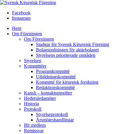
Facebook
Instagram
Hem
Om Föreningen
Om Föreningen
Stadgar för Svensk Kirurgisk Förening
Bolagsordningen för aktiebolaget
Styrelsens prioriterade områden
Styrelsen
Kommittéer
Programkommitté
Utbildningskommitté
Kommitté för kirurgisk forskning
Redaktionskommitté
Kansli – kontaktuppgifter
Hedersledamöter
Historia
Protokoll
Styrelseprotokoll
Årsmöteshandlingar
Bli medlem
Remissvar