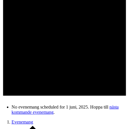
No evenemang scheduled for 1 juni, 2025. Hoppa till
nästa
kommande evenemang
.
Evenemang