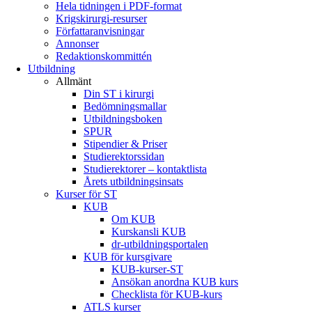
Hela tidningen i PDF-format
Krigskirurgi-resurser
Författaranvisningar
Annonser
Redaktionskommittén
Utbildning
Allmänt
Din ST i kirurgi
Bedömningsmallar
Utbildningsboken
SPUR
Stipendier & Priser
Studierektorssidan
Studierektorer – kontaktlista
Årets utbildningsinsats
Kurser för ST
KUB
Om KUB
Kurskansli KUB
dr-utbildningsportalen
KUB för kursgivare
KUB-kurser-ST
Ansökan anordna KUB kurs
Checklista för KUB-kurs
ATLS kurser