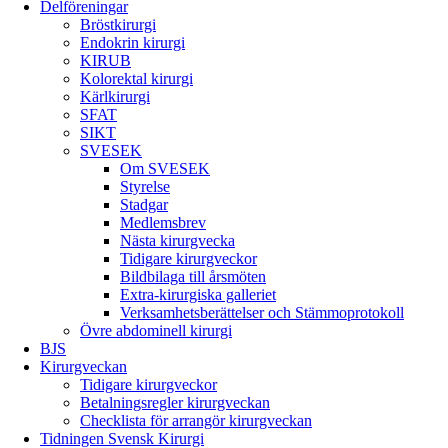
Delföreningar
Bröstkirurgi
Endokrin kirurgi
KIRUB
Kolorektal kirurgi
Kärlkirurgi
SFAT
SIKT
SVESEK
Om SVESEK
Styrelse
Stadgar
Medlemsbrev
Nästa kirurgvecka
Tidigare kirurgveckor
Bildbilaga till årsmöten
Extra-kirurgiska galleriet
Verksamhetsberättelser och Stämmoprotokoll
Övre abdominell kirurgi
BJS
Kirurgveckan
Tidigare kirurgveckor
Betalningsregler kirurgveckan
Checklista för arrangör kirurgveckan
Tidningen Svensk Kirurgi