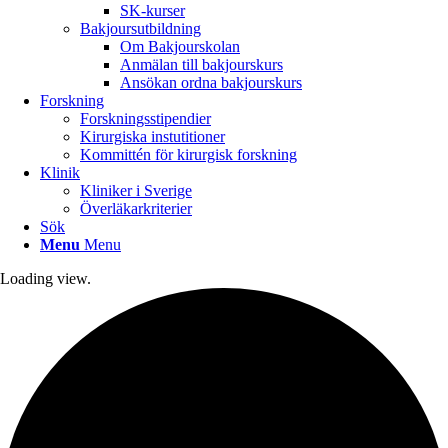
SK-kurser
Bakjoursutbildning
Om Bakjourskolan
Anmälan till bakjourskurs
Ansökan ordna bakjourskurs
Forskning
Forskningsstipendier
Kirurgiska instutitioner
Kommittén för kirurgisk forskning
Klinik
Kliniker i Sverige
Överläkarkriterier
Sök
Menu
Menu
Loading view.