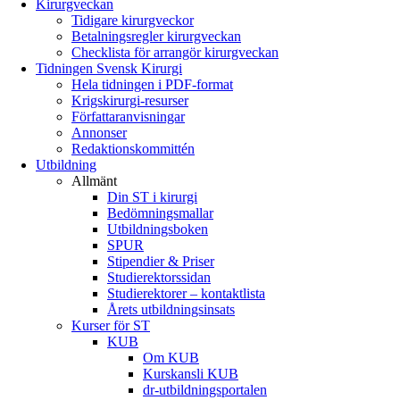
Kirurgveckan
Tidigare kirurgveckor
Betalningsregler kirurgveckan
Checklista för arrangör kirurgveckan
Tidningen Svensk Kirurgi
Hela tidningen i PDF-format
Krigskirurgi-resurser
Författaranvisningar
Annonser
Redaktionskommittén
Utbildning
Allmänt
Din ST i kirurgi
Bedömningsmallar
Utbildningsboken
SPUR
Stipendier & Priser
Studierektorssidan
Studierektorer – kontaktlista
Årets utbildningsinsats
Kurser för ST
KUB
Om KUB
Kurskansli KUB
dr-utbildningsportalen