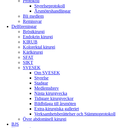
Protokoll
Styrelseprotokoll
Årsmöteshandlingar
Bli medlem
Remissvar
Delföreningar
Bröstkirurgi
Endokrin kirurgi
KIRUB
Kolorektal kirurgi
Kärlkirurgi
SFAT
SIKT
SVESEK
Om SVESEK
Styrelse
Stadgar
Medlemsbrev
Nästa kirurgvecka
Tidigare kirurgveckor
Bildbilaga till årsmöten
Extra-kirurgiska galleriet
Verksamhetsberättelser och Stämmoprotokoll
Övre abdominell kirurgi
BJS