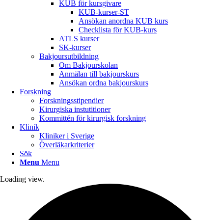
KUB för kursgivare
KUB-kurser-ST
Ansökan anordna KUB kurs
Checklista för KUB-kurs
ATLS kurser
SK-kurser
Bakjoursutbildning
Om Bakjourskolan
Anmälan till bakjourskurs
Ansökan ordna bakjourskurs
Forskning
Forskningsstipendier
Kirurgiska instutitioner
Kommittén för kirurgisk forskning
Klinik
Kliniker i Sverige
Överläkarkriterier
Sök
Menu
Menu
Loading view.