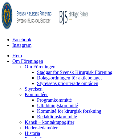
Facebook
Instagram
Hem
Om Föreningen
Om Föreningen
Stadgar för Svensk Kirurgisk Förening
Bolagsordningen för aktiebolaget
Styrelsens prioriterade områden
Styrelsen
Kommittéer
Programkommitté
Utbildningskommitté
Kommitté för kirurgisk forskning
Redaktionskommitté
Kansli – kontaktuppgifter
Hedersledamöter
Historia