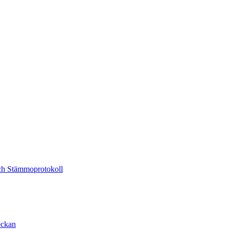
och Stämmoprotokoll
eckan