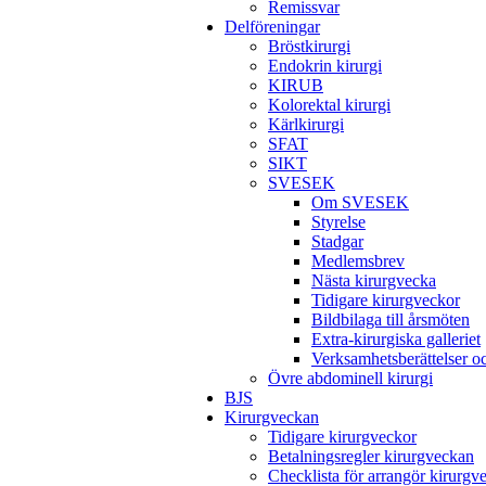
Remissvar
Delföreningar
Bröstkirurgi
Endokrin kirurgi
KIRUB
Kolorektal kirurgi
Kärlkirurgi
SFAT
SIKT
SVESEK
Om SVESEK
Styrelse
Stadgar
Medlemsbrev
Nästa kirurgvecka
Tidigare kirurgveckor
Bildbilaga till årsmöten
Extra-kirurgiska galleriet
Verksamhetsberättelser 
Övre abdominell kirurgi
BJS
Kirurgveckan
Tidigare kirurgveckor
Betalningsregler kirurgveckan
Checklista för arrangör kirurgv