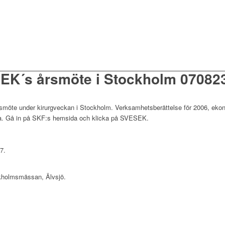
ESEK´s årsmöte i Stockholm 07082
möte under kirurgveckan i Stockholm. Verksamhetsberättelse för 2006, eko
a. Gå in på SKF:s hemsida och klicka på SVESEK.
7.
ckholmsmässan, Älvsjö.