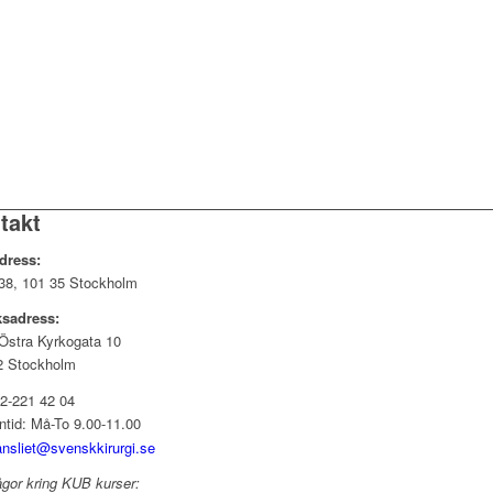
takt
dress:
38, 101 35 Stockholm
sadress:
 Östra Kyrkogata 10
2 Stockholm
-221 42 04
ntid: Må-To 9.00-11.00
ansliet@svenskkirurgi.se
ågor kring KUB kurser: