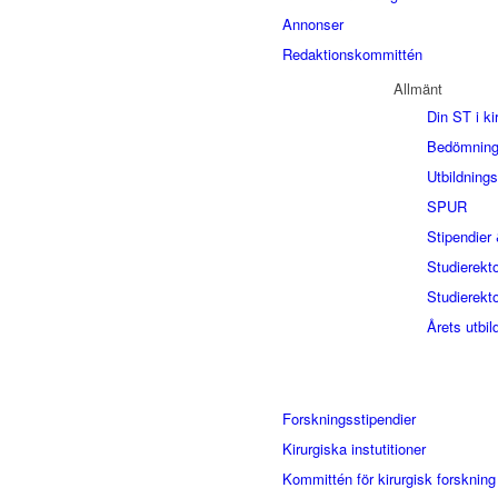
Annonser
Redaktionskommittén
Allmänt
Din ST i ki
Bedömning
Utbildning
SPUR
Stipendier 
Studierekt
Studierekto
Årets utbil
Forskningsstipendier
Kirurgiska instutitioner
Kommittén för kirurgisk forskning