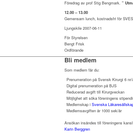
Föredrag av prof Stig Bengmark.
” Utma
12.00 – 13.00
Gemensam lunch, kostnadsfri för SVE
Ljungskile 2007-06-11
För Styrelsen
Bengt Frisk
Ordförande
Bli medlem
Som medlem får du:
Prenumeration på Svensk Kirurgi 6 nr/
Digital prenumeration på BJS
Reducerad avgift till Kirurgveckan
Möjlighet att söka föreningens stipendi
Medlemskap i
Svenska Läkaresällska
Medlemsavgiften är 1000 sek/år
Ansökan insändes till föreningens kansl
Karin Berggren