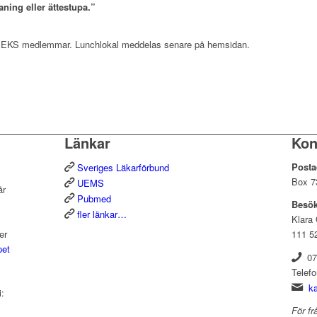
ning eller ättestupa.”
SEKS medlemmar. Lunchlokal meddelas senare på hemsidan.
Länkar
Kon
Posta
Sveriges Läkarförbund
Box 7
UEMS
år
Pubmed
Besök
fler länkar…
Klara
er
111 5
pet
072
Telefo
k
i:
För fr