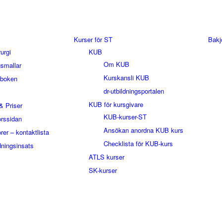
Kurser för ST
Bakj
rurgi
KUB
Om KUB
smallar
Kurskansli KUB
sboken
dr-utbildningsportalen
KUB för kursgivare
& Priser
KUB-kurser-ST
orssidan
Ansökan anordna KUB kurs
rer – kontaktlista
Checklista för KUB-kurs
dningsinsats
ATLS kurser
SK-kurser