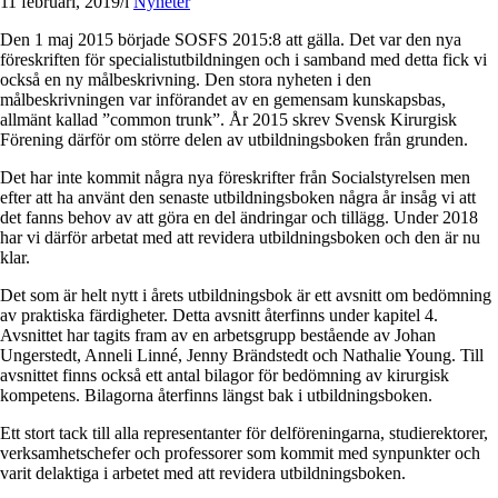
11 februari, 2019
/
i
Nyheter
Den 1 maj 2015 började SOSFS 2015:8 att gälla. Det var den nya
föreskriften för specialistutbildningen och i samband med detta fick vi
också en ny målbeskrivning. Den stora nyheten i den
målbeskrivningen var införandet av en gemensam kunskapsbas,
allmänt kallad ”common trunk”. År 2015 skrev Svensk Kirurgisk
Förening därför om större delen av utbildningsboken från grunden.
Det har inte kommit några nya föreskrifter från Socialstyrelsen men
efter att ha använt den senaste utbildningsboken några år insåg vi att
det fanns behov av att göra en del ändringar och tillägg. Under 2018
har vi därför arbetat med att revidera utbildningsboken och den är nu
klar.
Det som är helt nytt i årets utbildningsbok är ett avsnitt om bedömning
av praktiska färdigheter. Detta avsnitt återfinns under kapitel 4.
Avsnittet har tagits fram av en arbetsgrupp bestående av Johan
Ungerstedt, Anneli Linné, Jenny Brändstedt och Nathalie Young. Till
avsnittet finns också ett antal bilagor för bedömning av kirurgisk
kompetens. Bilagorna återfinns längst bak i utbildningsboken.
Ett stort tack till alla representanter för delföreningarna, studierektorer,
verksamhetschefer och professorer som kommit med synpunkter och
varit delaktiga i arbetet med att revidera utbildningsboken.