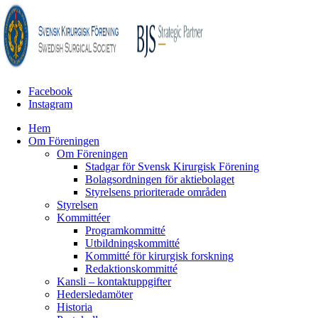
Facebook
Instagram
Hem
Om Föreningen
Om Föreningen
Stadgar för Svensk Kirurgisk Förening
Bolagsordningen för aktiebolaget
Styrelsens prioriterade områden
Styrelsen
Kommittéer
Programkommitté
Utbildningskommitté
Kommitté för kirurgisk forskning
Redaktionskommitté
Kansli – kontaktuppgifter
Hedersledamöter
Historia