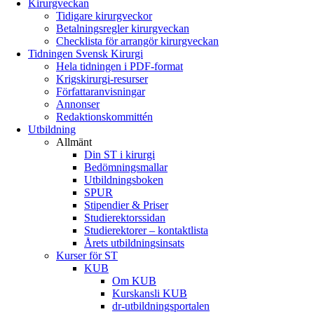
Kirurgveckan
Tidigare kirurgveckor
Betalningsregler kirurgveckan
Checklista för arrangör kirurgveckan
Tidningen Svensk Kirurgi
Hela tidningen i PDF-format
Krigskirurgi-resurser
Författaranvisningar
Annonser
Redaktionskommittén
Utbildning
Allmänt
Din ST i kirurgi
Bedömningsmallar
Utbildningsboken
SPUR
Stipendier & Priser
Studierektorssidan
Studierektorer – kontaktlista
Årets utbildningsinsats
Kurser för ST
KUB
Om KUB
Kurskansli KUB
dr-utbildningsportalen