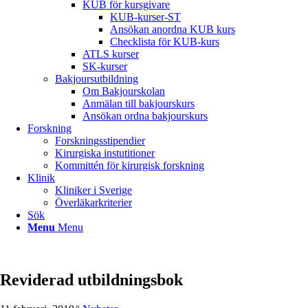
KUB för kursgivare
KUB-kurser-ST
Ansökan anordna KUB kurs
Checklista för KUB-kurs
ATLS kurser
SK-kurser
Bakjoursutbildning
Om Bakjourskolan
Anmälan till bakjourskurs
Ansökan ordna bakjourskurs
Forskning
Forskningsstipendier
Kirurgiska instutitioner
Kommittén för kirurgisk forskning
Klinik
Kliniker i Sverige
Överläkarkriterier
Sök
Menu
Menu
Reviderad utbildningsbok