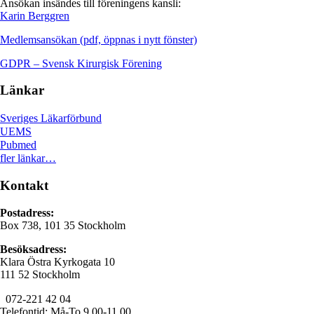
Ansökan insändes till föreningens kansli:
Karin Berggren
Medlemsansökan (pdf, öppnas i nytt fönster)
GDPR – Svensk Kirurgisk Förening
Länkar
Sveriges Läkarförbund
UEMS
Pubmed
fler länkar…
Kontakt
Postadress:
Box 738, 101 35 Stockholm
Besöksadress:
Klara Östra Kyrkogata 10
111 52 Stockholm
072-221 42 04
Telefontid: Må-To 9.00-11.00