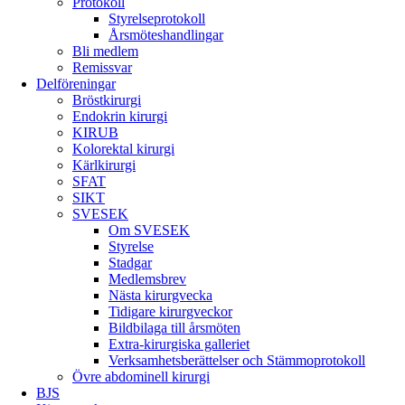
Protokoll
Styrelseprotokoll
Årsmöteshandlingar
Bli medlem
Remissvar
Delföreningar
Bröstkirurgi
Endokrin kirurgi
KIRUB
Kolorektal kirurgi
Kärlkirurgi
SFAT
SIKT
SVESEK
Om SVESEK
Styrelse
Stadgar
Medlemsbrev
Nästa kirurgvecka
Tidigare kirurgveckor
Bildbilaga till årsmöten
Extra-kirurgiska galleriet
Verksamhetsberättelser och Stämmoprotokoll
Övre abdominell kirurgi
BJS