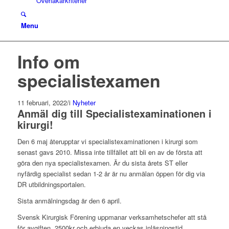
Överläkarkriterier
Menu
Info om
specialistexamen
11 februari, 2022
/
i
Nyheter
Anmäl dig till Specialistexaminationen i
kirurgi!
Den 6 maj återupptar vi specialistexaminationen i kirurgi som
senast gavs 2010. Missa inte tillfället att bli en av de första att
göra den nya specialistexamen. Är du sista årets ST eller
nyfärdig specialist sedan 1-2 år är nu anmälan öppen för dig via
DR utbildningsportalen.
Sista anmälningsdag är den 6 april.
Svensk Kirurgisk Förening uppmanar verksamhetschefer att stå
för avgiften, 2500kr och erbjuda en veckas inläsningstid.