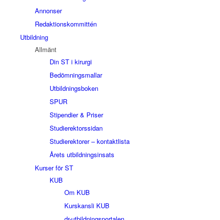
Annonser
Redaktionskommittén
Utbildning
Allmänt
Din ST i kirurgi
Bedömningsmallar
Utbildningsboken
SPUR
Stipendier & Priser
Studierektorssidan
Studierektorer – kontaktlista
Årets utbildningsinsats
Kurser för ST
KUB
Om KUB
Kurskansli KUB
dr-utbildningsportalen