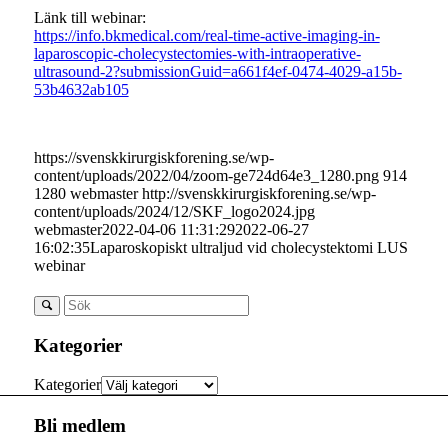
Länk till webinar:
https://info.bkmedical.com/real-time-active-imaging-in-
laparoscopic-cholecystectomies-with-intraoperative-
ultrasound-2?submissionGuid=a661f4ef-0474-4029-a15b-
53b4632ab105
https://svenskkirurgiskforening.se/wp-
content/uploads/2022/04/zoom-ge724d64e3_1280.png
914
1280
webmaster
http://svenskkirurgiskforening.se/wp-
content/uploads/2024/12/SKF_logo2024.jpg
webmaster
2022-04-06 11:31:29
2022-06-27
16:02:35
Laparoskopiskt ultraljud vid cholecystektomi LUS
webinar
Kategorier
Kategorier
Bli medlem