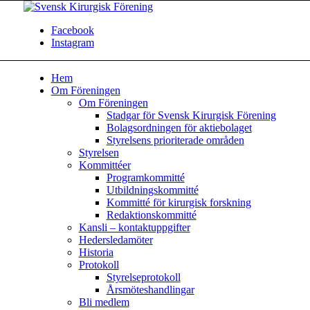
Facebook
Instagram
Hem
Om Föreningen
Om Föreningen
Stadgar för Svensk Kirurgisk Förening
Bolagsordningen för aktiebolaget
Styrelsens prioriterade områden
Styrelsen
Kommittéer
Programkommitté
Utbildningskommitté
Kommitté för kirurgisk forskning
Redaktionskommitté
Kansli – kontaktuppgifter
Hedersledamöter
Historia
Protokoll
Styrelseprotokoll
Årsmöteshandlingar
Bli medlem