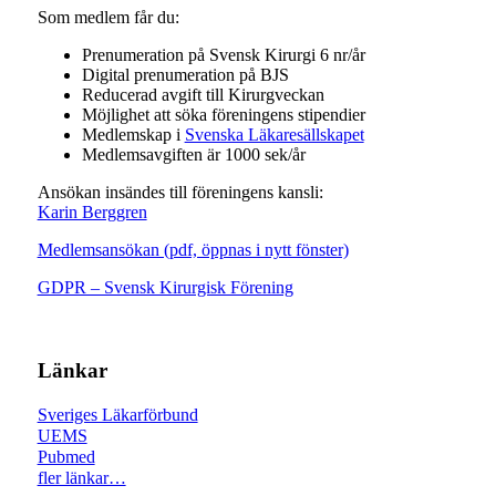
Som medlem får du:
Prenumeration på Svensk Kirurgi 6 nr/år
Digital prenumeration på BJS
Reducerad avgift till Kirurgveckan
Möjlighet att söka föreningens stipendier
Medlemskap i
Svenska Läkaresällskapet
Medlemsavgiften är 1000 sek/år
Ansökan insändes till föreningens kansli:
Karin Berggren
Medlemsansökan (pdf, öppnas i nytt fönster)
GDPR – Svensk Kirurgisk Förening
Länkar
Sveriges Läkarförbund
UEMS
Pubmed
fler länkar…