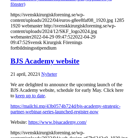
fönster)
https://svenskkirurgiskforening.se/wp-
content/uploads/2022/04/euros-g8ee8faf08_1920.jpg
1285
1920
webmaster
http://svenskkirurgiskforening.se/wp-
content/uploads/2024/12/SKF_logo2024.jpg
webmaster
2022-04-29 09:47:52
2022-04-29
09:47:52
Svensk Kirurgisk Förenings
fortbildningsstipendium
BJS Academy website
21 april, 2022
/
i
Nyheter
We are delighted to announce the upcoming launch of the
BJS Academy website, schedule for early May.
Click here
to
keep up to date
.
https://mailchi.mp/43b0574b724d/bjs-academy-strategic-
partner-webinar-series-launched-register-now
Website:
https://www.bjsacademy.com/
https://svenskkirurgiskforening.se/wp-