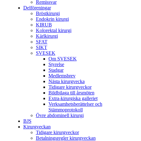
Remissvar
Delföreningar
Bröstkirurgi
Endokrin kirurgi
KIRUB
Kolorektal kirurgi
Kärlkirurgi
SFAT
SIKT
SVESEK
Om SVESEK
Styrelse
Stadgar
Medlemsbrev
Nästa kirurgvecka
Tidigare kirurgveckor
Bildbilaga till årsmöten
Extra-kirurgiska galleriet
Verksamhetsberättelser och
Stämmoprotokoll
Övre abdominell kirurgi
BJS
Kirurgveckan
Tidigare kirurgveckor
Betalningsregler kirurgveckan