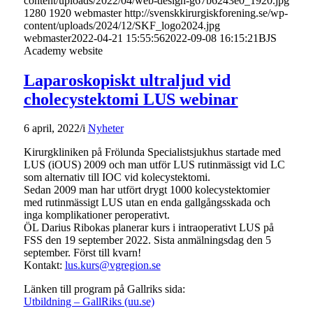
content/uploads/2022/04/web-design-g67b6243e0_1920.jpg
1280
1920
webmaster
http://svenskkirurgiskforening.se/wp-
content/uploads/2024/12/SKF_logo2024.jpg
webmaster
2022-04-21 15:55:56
2022-09-08 16:15:21
BJS
Academy website
Laparoskopiskt ultraljud vid
cholecystektomi LUS webinar
6 april, 2022
/
i
Nyheter
Kirurgkliniken på Frölunda Specialistsjukhus startade med
LUS (iOUS) 2009 och man utför LUS rutinmässigt vid LC
som alternativ till IOC vid kolecystektomi.
Sedan 2009 man har utfört drygt 1000 kolecystektomier
med rutinmässigt LUS utan en enda gallgångsskada och
inga komplikationer peroperativt.
ÖL Darius Ribokas planerar kurs i intraoperativt LUS på
FSS den 19 september 2022. Sista anmälningsdag den 5
september. Först till kvarn!
Kontakt:
lus.kurs@vgregion.se
Länken till program på Gallriks sida:
Utbildning – GallRiks (uu.se)