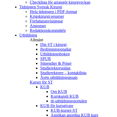
Checklista för arrangör kirurgveckan
Tidningen Svensk Kirurgi
Hela tidningen i PDF-format
Krigskirurgi-resurser
Författaranvisningar
Annonser
Redaktionskommittén
Utbildning
Allmänt
Din ST i kirurgi
Bedömningsmallar
Utbildningsboken
SPUR
Stipendier & Priser
Studierektorssidan
Studierektorer – kontaktlista
Årets utbildningsinsats
Kurser för ST
KUB
Om KUB
Kurskansli KUB
dr-utbildningsportalen
KUB för kursgivare
KUB-kurser-ST
Ansökan anordna KUB kurs