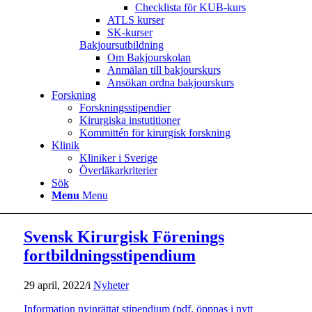
Checklista för KUB-kurs
ATLS kurser
SK-kurser
Bakjoursutbildning
Om Bakjourskolan
Anmälan till bakjourskurs
Ansökan ordna bakjourskurs
Forskning
Forskningsstipendier
Kirurgiska instutitioner
Kommittén för kirurgisk forskning
Klinik
Kliniker i Sverige
Överläkarkriterier
Sök
Menu
Menu
Svensk Kirurgisk Förenings
fortbildningsstipendium
29 april, 2022
/
i
Nyheter
Information nyinrättat stipendium (pdf, öppnas i nytt