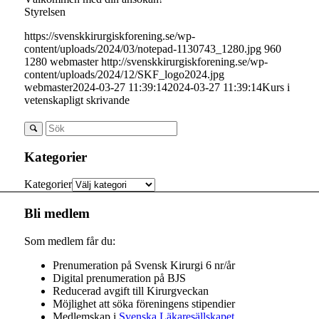
Styrelsen
https://svenskkirurgiskforening.se/wp-
content/uploads/2024/03/notepad-1130743_1280.jpg
960
1280
webmaster
http://svenskkirurgiskforening.se/wp-
content/uploads/2024/12/SKF_logo2024.jpg
webmaster
2024-03-27 11:39:14
2024-03-27 11:39:14
Kurs i
vetenskapligt skrivande
Kategorier
Kategorier
Bli medlem
Som medlem får du:
Prenumeration på Svensk Kirurgi 6 nr/år
Digital prenumeration på BJS
Reducerad avgift till Kirurgveckan
Möjlighet att söka föreningens stipendier
Medlemskap i
Svenska Läkaresällskapet