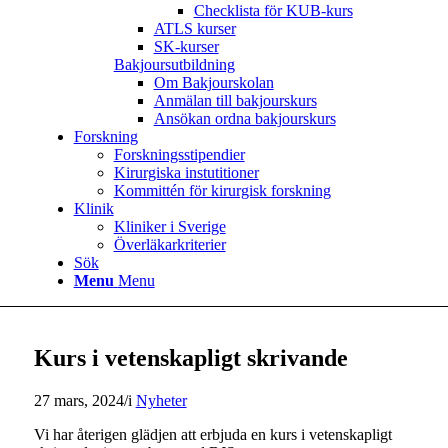
Checklista för KUB-kurs
ATLS kurser
SK-kurser
Bakjoursutbildning
Om Bakjourskolan
Anmälan till bakjourskurs
Ansökan ordna bakjourskurs
Forskning
Forskningsstipendier
Kirurgiska instutitioner
Kommittén för kirurgisk forskning
Klinik
Kliniker i Sverige
Överläkarkriterier
Sök
Menu
Menu
Kurs i vetenskapligt skrivande
27 mars, 2024
/
i
Nyheter
Vi har återigen glädjen att erbjuda en kurs i vetenskapligt