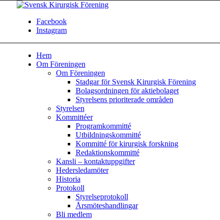
Facebook
Instagram
Hem
Om Föreningen
Om Föreningen
Stadgar för Svensk Kirurgisk Förening
Bolagsordningen för aktiebolaget
Styrelsens prioriterade områden
Styrelsen
Kommittéer
Programkommitté
Utbildningskommitté
Kommitté för kirurgisk forskning
Redaktionskommitté
Kansli – kontaktuppgifter
Hedersledamöter
Historia
Protokoll
Styrelseprotokoll
Årsmöteshandlingar
Bli medlem