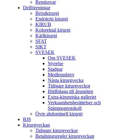
Remissvar
Delföreningar
Bröstkirurgi
Endokrin kirurgi
KIRUB
Kolorektal kirurgi
Kärlkirurgi
SFAT
SIKT
SVESEK
Om SVESEK
Styrelse
Stadgar
Medlemsbrev
Nästa kirurgvecka
Tidigare kirurgveckor
Bildbilaga till årsmöten
Extra-kirurgiska galleriet
Verksamhetsberättelser och
Stämmoprotokoll
Övre abdominell kirurgi
BJS
Kirurgveckan
Tidigare kirurgveckor
Betalningsregler kirurgveckan