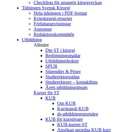
Checklista för arrangör kirurgveckan
Tidningen Svensk Kirurgi
Hela tidningen i PDF-format
Krigskirurgi-resurser
Författaranvisningar
Annonser
Redaktionskommittén
Utbildning
Allmänt
Din ST i kirurgi
Bedömningsmallar
Utbildningsboken
SPUR
Stipendier & Priser
Studierektorssidan
Studierektorer – kontaktlista
Årets utbildningsinsats
Kurser för ST
KUB
Om KUB
Kurskansli KUB
dr-utbildningsportalen
KUB för kursgivare
KUB-kurser-ST
Ansökan anordna KUB kurs