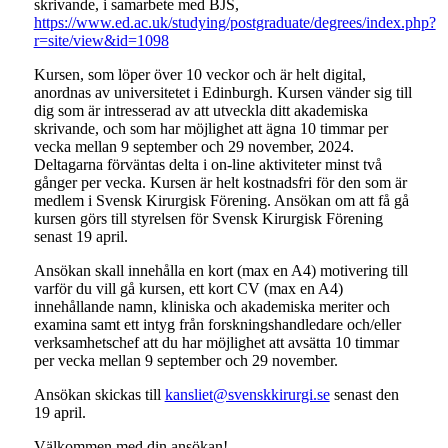
skrivande, i samarbete med BJS,
https://www.ed.ac.uk/studying/postgraduate/degrees/index.php?
r=site/view&id=1098
Kursen, som löper över 10 veckor och är helt digital,
anordnas av universitetet i Edinburgh. Kursen vänder sig till
dig som är intresserad av att utveckla ditt akademiska
skrivande, och som har möjlighet att ägna 10 timmar per
vecka mellan 9 september och 29 november, 2024.
Deltagarna förväntas delta i on-line aktiviteter minst två
gånger per vecka. Kursen är helt kostnadsfri för den som är
medlem i Svensk Kirurgisk Förening. Ansökan om att få gå
kursen görs till styrelsen för Svensk Kirurgisk Förening
senast 19 april.
Ansökan skall innehålla en kort (max en A4) motivering till
varför du vill gå kursen, ett kort CV (max en A4)
innehållande namn, kliniska och akademiska meriter och
examina samt ett intyg från forskningshandledare och/eller
verksamhetschef att du har möjlighet att avsätta 10 timmar
per vecka mellan 9 september och 29 november.
Ansökan skickas till
kansliet@svenskkirurgi.se
senast den
19 april.
Välkommen med din ansökan!