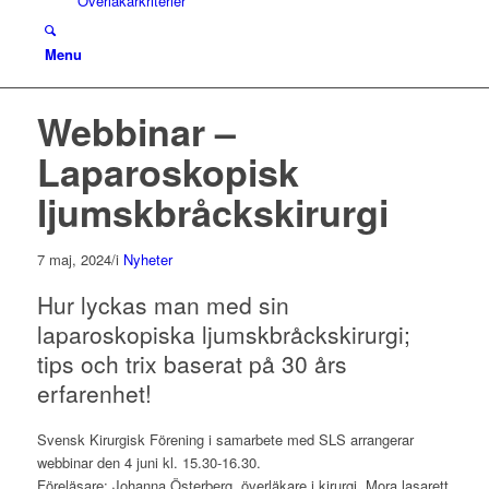
Överläkarkriterier
Menu
Webbinar –
Laparoskopisk
ljumskbråckskirurgi
7 maj, 2024
/
i
Nyheter
Hur lyckas man med sin
laparoskopiska ljumskbråckskirurgi;
tips och trix baserat på 30 års
erfarenhet!
Svensk Kirurgisk Förening i samarbete med SLS arrangerar
webbinar den 4 juni kl. 15.30-16.30.
Föreläsare: Johanna Österberg, överläkare i kirurgi, Mora lasarett