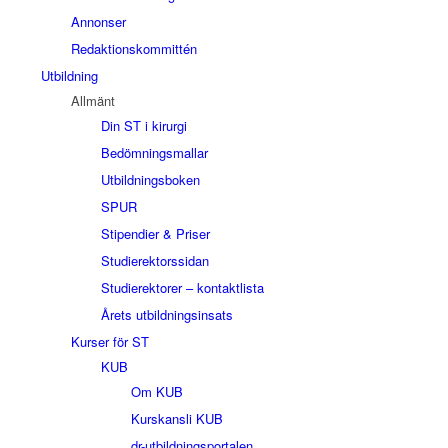
Annonser
Redaktionskommittén
Utbildning
Allmänt
Din ST i kirurgi
Bedömningsmallar
Utbildningsboken
SPUR
Stipendier & Priser
Studierektorssidan
Studierektorer – kontaktlista
Årets utbildningsinsats
Kurser för ST
KUB
Om KUB
Kurskansli KUB
dr-utbildningsportalen