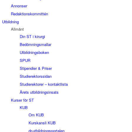
Annonser
Redaktionskommittén
Utbildning
Allmänt
Din ST i kirurgi
Bedömningsmallar
Utbildningsboken
SPUR
Stipendier & Priser
Studierektorssidan
Studierektorer – kontaktlista
Årets utbildningsinsats
Kurser för ST
KUB
Om KUB
Kurskansli KUB
dr-utbildningsportalen