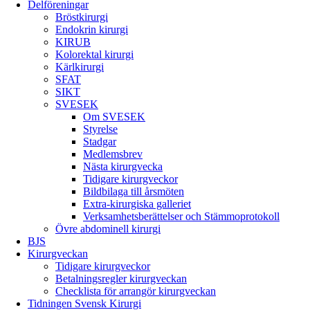
Delföreningar
Bröstkirurgi
Endokrin kirurgi
KIRUB
Kolorektal kirurgi
Kärlkirurgi
SFAT
SIKT
SVESEK
Om SVESEK
Styrelse
Stadgar
Medlemsbrev
Nästa kirurgvecka
Tidigare kirurgveckor
Bildbilaga till årsmöten
Extra-kirurgiska galleriet
Verksamhetsberättelser och Stämmoprotokoll
Övre abdominell kirurgi
BJS
Kirurgveckan
Tidigare kirurgveckor
Betalningsregler kirurgveckan
Checklista för arrangör kirurgveckan
Tidningen Svensk Kirurgi