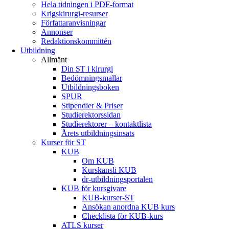
Hela tidningen i PDF-format
Krigskirurgi-resurser
Författaranvisningar
Annonser
Redaktionskommittén
Utbildning
Allmänt
Din ST i kirurgi
Bedömningsmallar
Utbildningsboken
SPUR
Stipendier & Priser
Studierektorssidan
Studierektorer – kontaktlista
Årets utbildningsinsats
Kurser för ST
KUB
Om KUB
Kurskansli KUB
dr-utbildningsportalen
KUB för kursgivare
KUB-kurser-ST
Ansökan anordna KUB kurs
Checklista för KUB-kurs
ATLS kurser