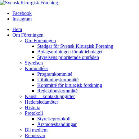
Facebook
Instagram
Hem
Om Föreningen
Om Föreningen
Stadgar för Svensk Kirurgisk Förening
Bolagsordningen för aktiebolaget
Styrelsens prioriterade områden
Styrelsen
Kommittéer
Programkommitté
Utbildningskommitté
Kommitté för kirurgisk forskning
Redaktionskommitté
Kansli – kontaktuppgifter
Hedersledamöter
Historia
Protokoll
Styrelseprotokoll
Årsmöteshandlingar
Bli medlem
Remissvar