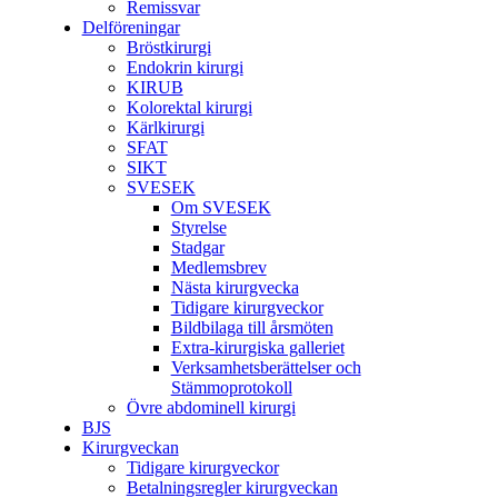
Remissvar
Delföreningar
Bröstkirurgi
Endokrin kirurgi
KIRUB
Kolorektal kirurgi
Kärlkirurgi
SFAT
SIKT
SVESEK
Om SVESEK
Styrelse
Stadgar
Medlemsbrev
Nästa kirurgvecka
Tidigare kirurgveckor
Bildbilaga till årsmöten
Extra-kirurgiska galleriet
Verksamhetsberättelser och
Stämmoprotokoll
Övre abdominell kirurgi
BJS
Kirurgveckan
Tidigare kirurgveckor
Betalningsregler kirurgveckan