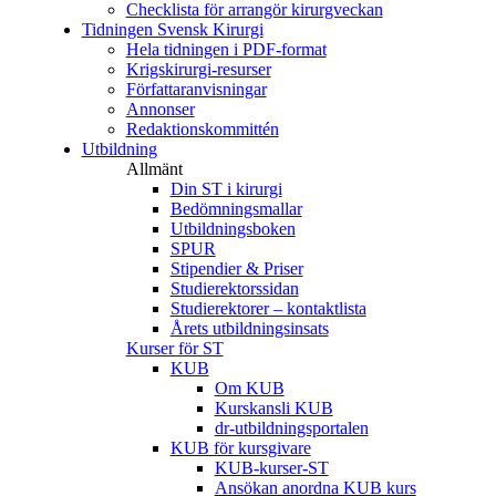
Checklista för arrangör kirurgveckan
Tidningen Svensk Kirurgi
Hela tidningen i PDF-format
Krigskirurgi-resurser
Författaranvisningar
Annonser
Redaktionskommittén
Utbildning
Allmänt
Din ST i kirurgi
Bedömningsmallar
Utbildningsboken
SPUR
Stipendier & Priser
Studierektorssidan
Studierektorer – kontaktlista
Årets utbildningsinsats
Kurser för ST
KUB
Om KUB
Kurskansli KUB
dr-utbildningsportalen
KUB för kursgivare
KUB-kurser-ST
Ansökan anordna KUB kurs