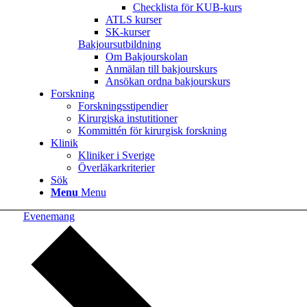
Checklista för KUB-kurs
ATLS kurser
SK-kurser
Bakjoursutbildning
Om Bakjourskolan
Anmälan till bakjourskurs
Ansökan ordna bakjourskurs
Forskning
Forskningsstipendier
Kirurgiska instutitioner
Kommittén för kirurgisk forskning
Klinik
Kliniker i Sverige
Överläkarkriterier
Sök
Menu
Menu
Evenemang