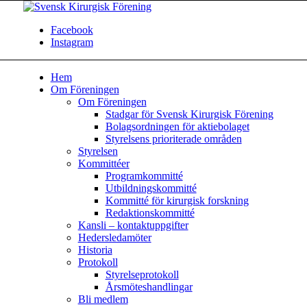
Facebook
Instagram
Hem
Om Föreningen
Om Föreningen
Stadgar för Svensk Kirurgisk Förening
Bolagsordningen för aktiebolaget
Styrelsens prioriterade områden
Styrelsen
Kommittéer
Programkommitté
Utbildningskommitté
Kommitté för kirurgisk forskning
Redaktionskommitté
Kansli – kontaktuppgifter
Hedersledamöter
Historia
Protokoll
Styrelseprotokoll
Årsmöteshandlingar
Bli medlem