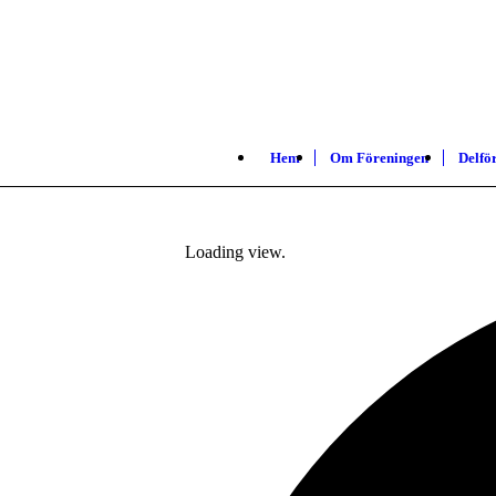
Hem
Om Föreningen
Delfö
Loading view.