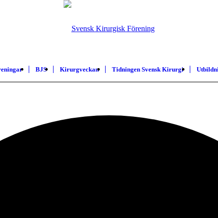
reningar
BJS
Kirurgveckan
Tidningen Svensk Kirurgi
Utbildn