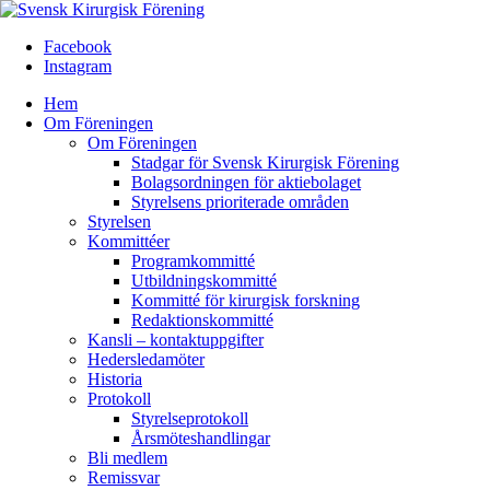
Facebook
Instagram
Hem
Om Föreningen
Om Föreningen
Stadgar för Svensk Kirurgisk Förening
Bolagsordningen för aktiebolaget
Styrelsens prioriterade områden
Styrelsen
Kommittéer
Programkommitté
Utbildningskommitté
Kommitté för kirurgisk forskning
Redaktionskommitté
Kansli – kontaktuppgifter
Hedersledamöter
Historia
Protokoll
Styrelseprotokoll
Årsmöteshandlingar
Bli medlem
Remissvar