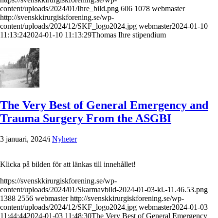
content/uploads/2024/01/Ihre_bild.png
606
1078
webmaster
http://svenskkirurgiskforening.se/wp-
content/uploads/2024/12/SKF_logo2024.jpg
webmaster
2024-01-10
11:13:24
2024-01-10 11:13:29
Thomas Ihre stipendium
The Very Best of General Emergency and
Trauma Surgery From the ASGBI
3 januari, 2024
/
i
Nyheter
Klicka på bilden för att länkas till innehållet!
https://svenskkirurgiskforening.se/wp-
content/uploads/2024/01/Skarmavbild-2024-01-03-kl.-11.46.53.png
1388
2556
webmaster
http://svenskkirurgiskforening.se/wp-
content/uploads/2024/12/SKF_logo2024.jpg
webmaster
2024-01-03
11:44:44
2024-01-03 11:48:30
The Very Best of General Emergency