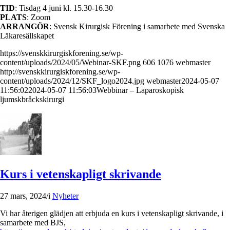
TID
: Tisdag 4 juni kl. 15.30-16.30
PLATS
: Zoom
ARRANGÖR
: Svensk Kirurgisk Förening i samarbete med Svenska
Läkaresällskapet
https://svenskkirurgiskforening.se/wp-
content/uploads/2024/05/Webinar-SKF.png
606
1076
webmaster
http://svenskkirurgiskforening.se/wp-
content/uploads/2024/12/SKF_logo2024.jpg
webmaster
2024-05-07
11:56:02
2024-05-07 11:56:03
Webbinar – Laparoskopisk
ljumskbråckskirurgi
Kurs i vetenskapligt skrivande
27 mars, 2024
/
i
Nyheter
Vi har återigen glädjen att erbjuda en kurs i vetenskapligt skrivande, i
samarbete med BJS,