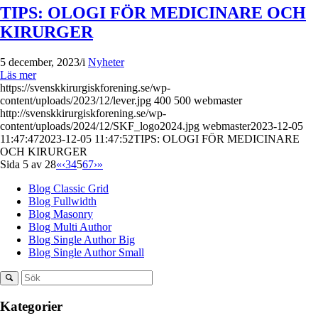
TIPS: OLOGI FÖR MEDICINARE OCH
KIRURGER
5 december, 2023
/
i
Nyheter
Läs mer
https://svenskkirurgiskforening.se/wp-
content/uploads/2023/12/lever.jpg
400
500
webmaster
http://svenskkirurgiskforening.se/wp-
content/uploads/2024/12/SKF_logo2024.jpg
webmaster
2023-12-05
11:47:47
2023-12-05 11:47:52
TIPS: OLOGI FÖR MEDICINARE
OCH KIRURGER
Sida 5 av 28
«
‹
3
4
5
6
7
›
»
Blog Classic Grid
Blog Fullwidth
Blog Masonry
Blog Multi Author
Blog Single Author Big
Blog Single Author Small
Kategorier