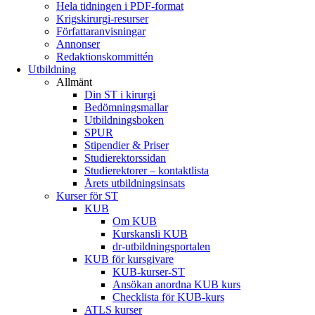
Hela tidningen i PDF-format
Krigskirurgi-resurser
Författaranvisningar
Annonser
Redaktionskommittén
Utbildning
Allmänt
Din ST i kirurgi
Bedömningsmallar
Utbildningsboken
SPUR
Stipendier & Priser
Studierektorssidan
Studierektorer – kontaktlista
Årets utbildningsinsats
Kurser för ST
KUB
Om KUB
Kurskansli KUB
dr-utbildningsportalen
KUB för kursgivare
KUB-kurser-ST
Ansökan anordna KUB kurs
Checklista för KUB-kurs
ATLS kurser