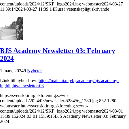
content/uploads/2024/12/SKF_logo2024.jpg
webmaster
2024-03-27
11:39:14
2024-03-27 11:39:14
Kurs i vetenskapligt skrivande
BJS Academy Newsletter 03: February
2024
1 mars, 2024
/
i
Nyheter
Länk till nyhetsbrev:
https://mailchi.mp/bjsacademy/bjs-academy-
highlights-newsletter-03
https://svenskkirurgiskforening.se/wp-
content/uploads/2024/03/newsletter-528456_1280.jpg
852
1280
webmaster
http://svenskkirurgiskforening.se/wp-
content/uploads/2024/12/SKF_logo2024.jpg
webmaster
2024-03-01
15:39:15
2024-03-01 15:39:15
BJS Academy Newsletter 03: February
2024