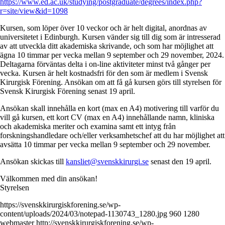
https://www.ed.ac.uk/studying/postgraduate/degrees/index.php?
r=site/view&id=1098
Kursen, som löper över 10 veckor och är helt digital, anordnas av
universitetet i Edinburgh. Kursen vänder sig till dig som är intresserad
av att utveckla ditt akademiska skrivande, och som har möjlighet att
ägna 10 timmar per vecka mellan 9 september och 29 november, 2024.
Deltagarna förväntas delta i on-line aktiviteter minst två gånger per
vecka. Kursen är helt kostnadsfri för den som är medlem i Svensk
Kirurgisk Förening. Ansökan om att få gå kursen görs till styrelsen för
Svensk Kirurgisk Förening senast 19 april.
Ansökan skall innehålla en kort (max en A4) motivering till varför du
vill gå kursen, ett kort CV (max en A4) innehållande namn, kliniska
och akademiska meriter och examina samt ett intyg från
forskningshandledare och/eller verksamhetschef att du har möjlighet att
avsätta 10 timmar per vecka mellan 9 september och 29 november.
Ansökan skickas till
kansliet@svenskkirurgi.se
senast den 19 april.
Välkommen med din ansökan!
Styrelsen
https://svenskkirurgiskforening.se/wp-
content/uploads/2024/03/notepad-1130743_1280.jpg
960
1280
webmaster
http://svenskkirurgiskforening.se/wp-