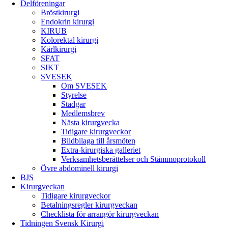
Delföreningar
Bröstkirurgi
Endokrin kirurgi
KIRUB
Kolorektal kirurgi
Kärlkirurgi
SFAT
SIKT
SVESEK
Om SVESEK
Styrelse
Stadgar
Medlemsbrev
Nästa kirurgvecka
Tidigare kirurgveckor
Bildbilaga till årsmöten
Extra-kirurgiska galleriet
Verksamhetsberättelser och Stämmoprotokoll
Övre abdominell kirurgi
BJS
Kirurgveckan
Tidigare kirurgveckor
Betalningsregler kirurgveckan
Checklista för arrangör kirurgveckan
Tidningen Svensk Kirurgi