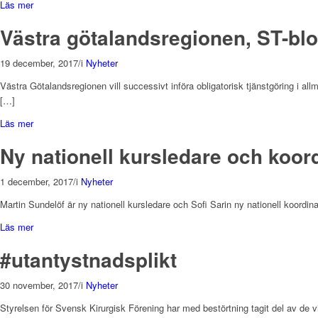
Läs mer
Västra götalandsregionen, ST-bl
19 december, 2017
/
i
Nyheter
Västra Götalandsregionen vill successivt införa obligatorisk tjänstgöring i a
[…]
Läs mer
Ny nationell kursledare och koor
1 december, 2017
/
i
Nyheter
Martin Sundelöf är ny nationell kursledare och Sofi Sarin ny nationell koordi
Läs mer
#utantystnadsplikt
30 november, 2017
/
i
Nyheter
Styrelsen för Svensk Kirurgisk Förening har med bestörtning tagit del av de vi