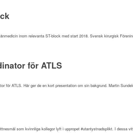
ock
llmänmedicin inom relevanta ST-block med start 2018. Svensk kirurgisk Förening
dinator för ATLS
nator för ATLS. Här ger de en kort presentation om sin bakgrund. Martin Sunde
ttnesmål som kvinnliga kollegor lyft i uppropet #utantystnadsplikt. I dessa vit