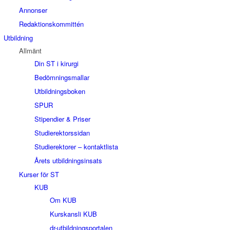
Annonser
Redaktionskommittén
Utbildning
Allmänt
Din ST i kirurgi
Bedömningsmallar
Utbildningsboken
SPUR
Stipendier & Priser
Studierektorssidan
Studierektorer – kontaktlista
Årets utbildningsinsats
Kurser för ST
KUB
Om KUB
Kurskansli KUB
dr-utbildningsportalen