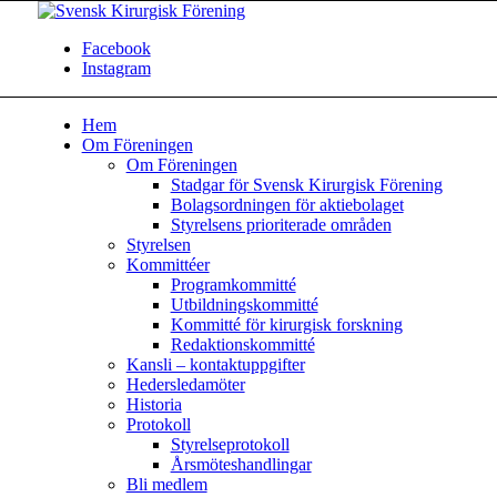
Facebook
Instagram
Hem
Om Föreningen
Om Föreningen
Stadgar för Svensk Kirurgisk Förening
Bolagsordningen för aktiebolaget
Styrelsens prioriterade områden
Styrelsen
Kommittéer
Programkommitté
Utbildningskommitté
Kommitté för kirurgisk forskning
Redaktionskommitté
Kansli – kontaktuppgifter
Hedersledamöter
Historia
Protokoll
Styrelseprotokoll
Årsmöteshandlingar
Bli medlem