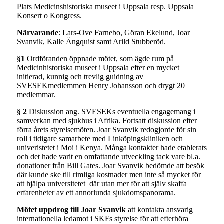
Plats Medicinshistoriska museet i Uppsala resp. Uppsala
Konsert o Kongress.
Närvarande
: Lars-Ove Farnebo, Göran Ekelund, Joar
Svanvik, Kalle Ängquist samt Arild Stubberöd.
§1
Ordföranden öppnade mötet, som ägde rum på
Medicinhistoriska museet i Uppsala efter en mycket
initierad, kunnig och trevlig guidning av
SVESEKmedlemmen Henry Johansson och drygt 20
medlemmar.
§ 2
Diskussion ang. SVESEKs eventuella engagemang i
samverkan med sjukhus i Afrika. Fortsatt diskussion efter
förra årets styrelsemöten. Joar Svanvik redogjorde för sin
roll i tidigare samarbete med Linköpingskliniken och
univeristetet i Moi i Kenya. Många kontakter hade etablerats
och det hade varit en omfattande utveckling tack vare bl.a.
donationer från Bill Gates. Joar Svanvik bedömde att besök
där kunde ske till rimliga kostnader men inte så mycket för
att hjälpa universitetet där utan mer för att själv skaffa
erfarenheter av ett annorlunda sjukdomspanorama.
Mötet uppdrog till Joar Svanvik
att kontakta ansvarig
internationella ledamot i SKFs styrelse för att efterhöra