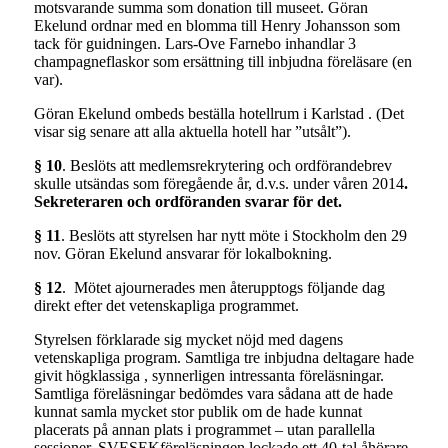
motsvarande summa som donation till museet. Göran
Ekelund ordnar med en blomma till Henry Johansson som
tack för guidningen. Lars-Ove Farnebo inhandlar 3
champagneflaskor som ersättning till inbjudna föreläsare (en
var).
Göran Ekelund ombeds beställa hotellrum i Karlstad . (Det
visar sig senare att alla aktuella hotell har ”utsålt”).
§ 10
. Beslöts att medlemsrekrytering och ordförandebrev
skulle utsändas som föregående år, d.v.s. under våren 2014
.
Sekreteraren och ordföranden svarar för det.
§ 11
. Beslöts att styrelsen har nytt möte i Stockholm den 29
nov. Göran Ekelund ansvarar för lokalbokning.
§ 12
. Mötet ajournerades men återupptogs följande dag
direkt efter det vetenskapliga programmet.
Styrelsen förklarade sig mycket nöjd med dagens
vetenskapliga program. Samtliga tre inbjudna deltagare hade
givit högklassiga , synnerligen intressanta föreläsningar.
Samtliga föreläsningar bedömdes vara sådana att de hade
kunnat samla mycket stor publik om de hade kunnat
placerats på annan plats i programmet – utan parallella
sessioner. SVESEKföreläsningen lockade ett 40-tal åhörare