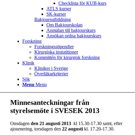
Checklista för KUB-kurs
ATLS kurser
SK-kurser
Bakjoursutbildning
Om Bakjourskolan
Anmälan till bakjourskurs
Ansökan ordna bakjourskurs
Forskning
Forskningsstipendier
Kirurgiska instutitioner
Kommittén för kirurgisk forskning
Klinik
Kliniker i Sverige
Överläkarkriterier
Sök
Menu
Menu
Minnesanteckningar från
styrelsemöte i SVESEK 2013
Onsdagen
den 21 augusti 2013
kl 15.30-17.30 samt, efter
ajournering, torsdagen den
22 augusti
kl. 17.20-17.30.