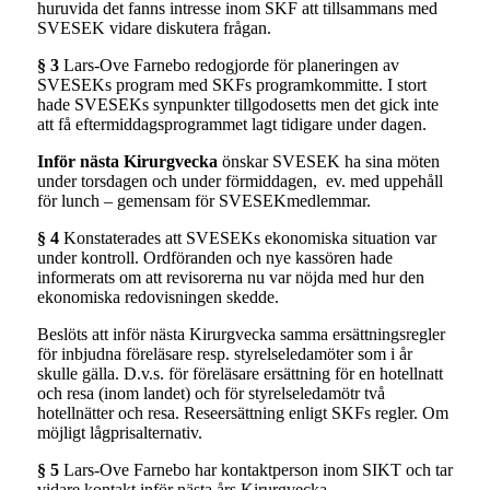
huruvida det fanns intresse inom SKF att tillsammans med
SVESEK vidare diskutera frågan.
§ 3
Lars-Ove Farnebo redogjorde för planeringen av
SVESEKs program med SKFs programkommitte. I stort
hade SVESEKs synpunkter tillgodosetts men det gick inte
att få eftermiddagsprogrammet lagt tidigare under dagen.
Inför nästa Kirurgvecka
önskar SVESEK ha sina möten
under torsdagen och under förmiddagen, ev. med uppehåll
för lunch – gemensam för SVESEKmedlemmar.
§ 4
Konstaterades att SVESEKs ekonomiska situation var
under kontroll. Ordföranden och nye kassören hade
informerats om att revisorerna nu var nöjda med hur den
ekonomiska redovisningen skedde.
Beslöts att inför nästa Kirurgvecka samma ersättningsregler
för inbjudna föreläsare resp. styrelseledamöter som i år
skulle gälla. D.v.s. för föreläsare ersättning för en hotellnatt
och resa (inom landet) och för styrelseledamötr två
hotellnätter och resa. Reseersättning enligt SKFs regler. Om
möjligt lågprisalternativ.
§ 5
Lars-Ove Farnebo har kontaktperson inom SIKT och tar
vidare kontakt inför nästa års Kirurgvecka.