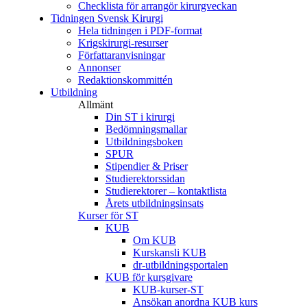
Checklista för arrangör kirurgveckan
Tidningen Svensk Kirurgi
Hela tidningen i PDF-format
Krigskirurgi-resurser
Författaranvisningar
Annonser
Redaktionskommittén
Utbildning
Allmänt
Din ST i kirurgi
Bedömningsmallar
Utbildningsboken
SPUR
Stipendier & Priser
Studierektorssidan
Studierektorer – kontaktlista
Årets utbildningsinsats
Kurser för ST
KUB
Om KUB
Kurskansli KUB
dr-utbildningsportalen
KUB för kursgivare
KUB-kurser-ST
Ansökan anordna KUB kurs