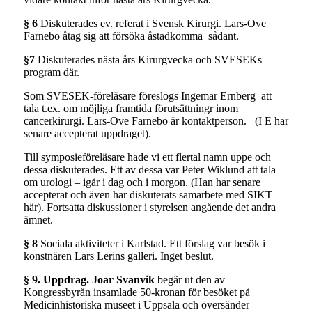
§ 6
Diskuterades ev. referat i Svensk Kirurgi. Lars-Ove
Farnebo åtag sig att försöka åstadkomma sådant.
§7
Diskuterades nästa års Kirurgvecka och SVESEKs
program där.
Som SVESEK-föreläsare föreslogs Ingemar Ernberg att
tala t.ex. om möjliga framtida förutsättningr inom
cancerkirurgi. Lars-Ove Farnebo är kontaktperson. (I E har
senare accepterat uppdraget).
Till symposieföreläsare hade vi ett flertal namn uppe och
dessa diskuterades. Ett av dessa var Peter Wiklund att tala
om urologi – igår i dag och i morgon. (Han har senare
accepterat och även har diskuterats samarbete med SIKT
här). Fortsatta diskussioner i styrelsen angående det andra
ämnet.
§ 8
Sociala aktiviteter i Karlstad. Ett förslag var besök i
konstnären Lars Lerins galleri. Inget beslut.
§ 9. Uppdrag. Joar Svanvik
begär ut den av
Kongressbyrån insamlade 50-kronan för besöket på
Medicinhistoriska museet i Uppsala och översänder