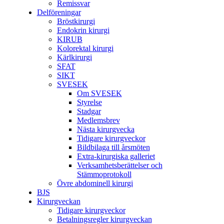
Remissvar
Delföreningar
Bröstkirurgi
Endokrin kirurgi
KIRUB
Kolorektal kirurgi
Kärlkirurgi
SFAT
SIKT
SVESEK
Om SVESEK
Styrelse
Stadgar
Medlemsbrev
Nästa kirurgvecka
Tidigare kirurgveckor
Bildbilaga till årsmöten
Extra-kirurgiska galleriet
Verksamhetsberättelser och
Stämmoprotokoll
Övre abdominell kirurgi
BJS
Kirurgveckan
Tidigare kirurgveckor
Betalningsregler kirurgveckan