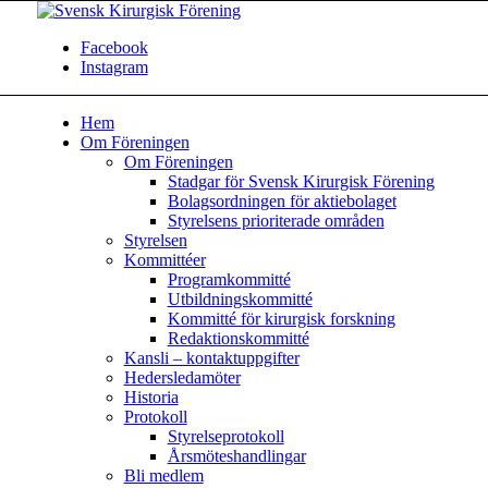
Facebook
Instagram
Hem
Om Föreningen
Om Föreningen
Stadgar för Svensk Kirurgisk Förening
Bolagsordningen för aktiebolaget
Styrelsens prioriterade områden
Styrelsen
Kommittéer
Programkommitté
Utbildningskommitté
Kommitté för kirurgisk forskning
Redaktionskommitté
Kansli – kontaktuppgifter
Hedersledamöter
Historia
Protokoll
Styrelseprotokoll
Årsmöteshandlingar
Bli medlem