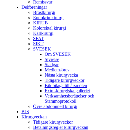
Remissvar
Delföreningar
Bröstkirurgi
Endokrin kirurgi
KIRUB
Kolorektal kirurgi
Kärlkirurgi
SFAT
SIKT
SVESEK
Om SVESEK
Styrelse
Stadgar
Medlemsbrev
Nästa kirurgvecka
Tidigare kirurgveckor
Bildbilaga till årsmöten
Extra-kirurgiska galleriet
Verksamhetsberättelser och
Stämmoprotokoll
Övre abdominell kirurgi
BJS
Kirurgveckan
Tidigare kirurgveckor
Betalningsregler kirurgveckan