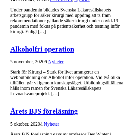
Under pandemin bildades Svenska Läkaresällskapets
arbetsgrupp för säker kirurgi med uppdrag att ta fram
rekommendationer gällande säker kirurgi under covid-19
pandemin med fokus på patientsäkerhet och testning inför
kirurgi. Enligt […]
Alkoholfri operation
5 november, 2020
/
i
Nyheter
Stark för Kirurgi – Stark för livet arrangerar en
webbutbildning om Alkohol inför operation. Vid två olika
tillfällen går vi igenom kunskapsläget. Utbildningstillfällena
hålls inom ramen för Svenska Läkaresällskapets
Levnadsvaneprojekt. […]
Årets BJS föreläsning
5 oktober, 2020
/
i
Nyheter
Årets BJS föreläsning gavs av professor Des Winter i