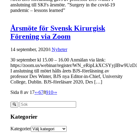
anslutning till SKFs årsmöte. ”Surgery in the covid-19
pandemic – lessons learned”
Årsmöte för Svensk Kirurgisk
Förening via Zoom
14 september, 2020
/
i
Nyheter
30 september kl 15.00 – 16.00 Anmälan via länk:
https://zoom.us/webinar/register/WN_eRipLkXCSYyjIBw9UzD
I anslutning till mötet hålls årets BJS-föreläsning av
professor Des Winter, BJS nya Editor-in-Chief, University
College, Dublin. BJS-föreläsare 2020, Des […]
Sida 8 av 17
«
‹
6
7
8
9
10
›
»
Kategorier
Kategorier