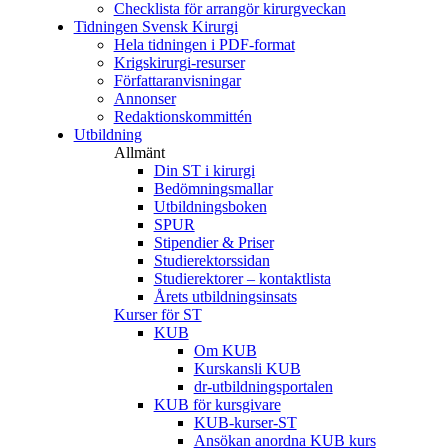
Checklista för arrangör kirurgveckan
Tidningen Svensk Kirurgi
Hela tidningen i PDF-format
Krigskirurgi-resurser
Författaranvisningar
Annonser
Redaktionskommittén
Utbildning
Allmänt
Din ST i kirurgi
Bedömningsmallar
Utbildningsboken
SPUR
Stipendier & Priser
Studierektorssidan
Studierektorer – kontaktlista
Årets utbildningsinsats
Kurser för ST
KUB
Om KUB
Kurskansli KUB
dr-utbildningsportalen
KUB för kursgivare
KUB-kurser-ST
Ansökan anordna KUB kurs