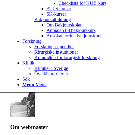
Checklista för KUB-kurs
ATLS kurser
SK-kurser
Bakjoursutbildning
Om Bakjourskolan
Anmälan till bakjourskurs
Ansökan ordna bakjourskurs
Forskning
Forskningsstipendier
Kirurgiska instutitioner
Kommittén för kirurgisk forskning
Klinik
Kliniker i Sverige
Överläkarkriterier
Sök
Menu
Menu
Om
webmaster