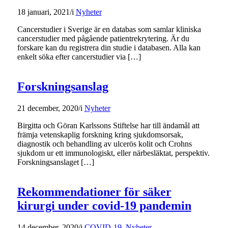
18 januari, 2021
/
i
Nyheter
Cancerstudier i Sverige är en databas som samlar kliniska
cancerstudier med pågående patientrekrytering. Är du
forskare kan du registrera din studie i databasen. Alla kan
enkelt söka efter cancerstudier via […]
Forskningsanslag
21 december, 2020
/
i
Nyheter
Birgitta och Göran Karlssons Stiftelse har till ändamål att
främja vetenskaplig forskning kring sjukdomsorsak,
diagnostik och behandling av ulcerös kolit och Crohns
sjukdom ur ett immunologiskt, eller närbesläktat, perspektiv.
Forskningsanslaget […]
Rekommendationer för säker
kirurgi under covid-19 pandemin
14 december, 2020
/
i
COVID-19
,
Nyheter