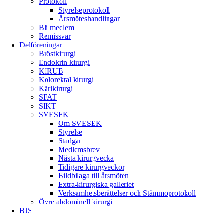
Protokoll
Styrelseprotokoll
Årsmöteshandlingar
Bli medlem
Remissvar
Delföreningar
Bröstkirurgi
Endokrin kirurgi
KIRUB
Kolorektal kirurgi
Kärlkirurgi
SFAT
SIKT
SVESEK
Om SVESEK
Styrelse
Stadgar
Medlemsbrev
Nästa kirurgvecka
Tidigare kirurgveckor
Bildbilaga till årsmöten
Extra-kirurgiska galleriet
Verksamhetsberättelser och Stämmoprotokoll
Övre abdominell kirurgi
BJS