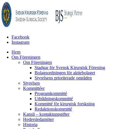
Facebook
Instagram
Hem
Om Föreningen
Om Föreningen
Stadgar för Svensk Kirurgisk Förening
Bolagsordningen för aktiebolaget
Styrelsens prioriterade områden
Styrelsen
Kommittéer
Programkommitté
Utbildningskommitté
Kommitté för kirurgisk forskning
Redaktionskommitté
Kansli – kontaktuppgifter
Hedersledamöter
Historia