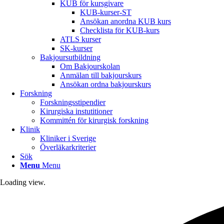
KUB för kursgivare
KUB-kurser-ST
Ansökan anordna KUB kurs
Checklista för KUB-kurs
ATLS kurser
SK-kurser
Bakjoursutbildning
Om Bakjourskolan
Anmälan till bakjourskurs
Ansökan ordna bakjourskurs
Forskning
Forskningsstipendier
Kirurgiska instutitioner
Kommittén för kirurgisk forskning
Klinik
Kliniker i Sverige
Överläkarkriterier
Sök
Menu
Menu
Loading view.