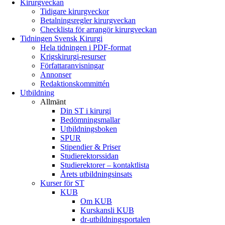
Kirurgveckan
Tidigare kirurgveckor
Betalningsregler kirurgveckan
Checklista för arrangör kirurgveckan
Tidningen Svensk Kirurgi
Hela tidningen i PDF-format
Krigskirurgi-resurser
Författaranvisningar
Annonser
Redaktionskommittén
Utbildning
Allmänt
Din ST i kirurgi
Bedömningsmallar
Utbildningsboken
SPUR
Stipendier & Priser
Studierektorssidan
Studierektorer – kontaktlista
Årets utbildningsinsats
Kurser för ST
KUB
Om KUB
Kurskansli KUB
dr-utbildningsportalen