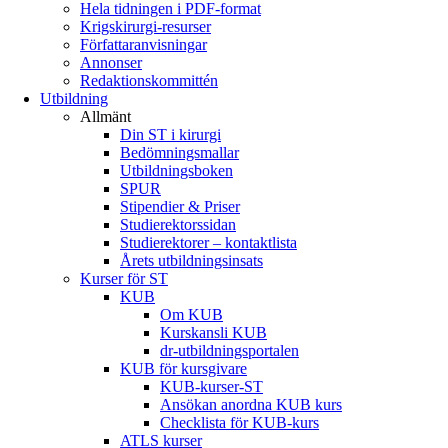
Hela tidningen i PDF-format
Krigskirurgi-resurser
Författaranvisningar
Annonser
Redaktionskommittén
Utbildning
Allmänt
Din ST i kirurgi
Bedömningsmallar
Utbildningsboken
SPUR
Stipendier & Priser
Studierektorssidan
Studierektorer – kontaktlista
Årets utbildningsinsats
Kurser för ST
KUB
Om KUB
Kurskansli KUB
dr-utbildningsportalen
KUB för kursgivare
KUB-kurser-ST
Ansökan anordna KUB kurs
Checklista för KUB-kurs
ATLS kurser