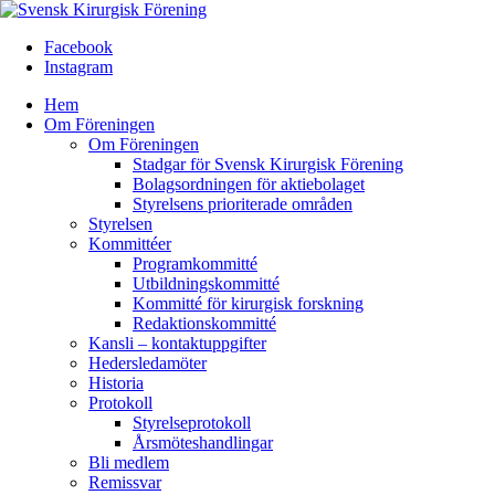
Facebook
Instagram
Hem
Om Föreningen
Om Föreningen
Stadgar för Svensk Kirurgisk Förening
Bolagsordningen för aktiebolaget
Styrelsens prioriterade områden
Styrelsen
Kommittéer
Programkommitté
Utbildningskommitté
Kommitté för kirurgisk forskning
Redaktionskommitté
Kansli – kontaktuppgifter
Hedersledamöter
Historia
Protokoll
Styrelseprotokoll
Årsmöteshandlingar
Bli medlem
Remissvar