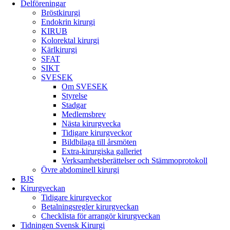
Delföreningar
Bröstkirurgi
Endokrin kirurgi
KIRUB
Kolorektal kirurgi
Kärlkirurgi
SFAT
SIKT
SVESEK
Om SVESEK
Styrelse
Stadgar
Medlemsbrev
Nästa kirurgvecka
Tidigare kirurgveckor
Bildbilaga till årsmöten
Extra-kirurgiska galleriet
Verksamhetsberättelser och Stämmoprotokoll
Övre abdominell kirurgi
BJS
Kirurgveckan
Tidigare kirurgveckor
Betalningsregler kirurgveckan
Checklista för arrangör kirurgveckan
Tidningen Svensk Kirurgi