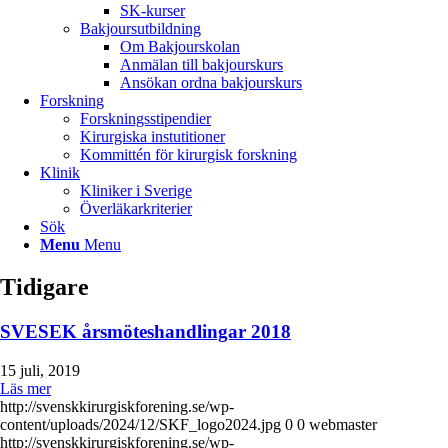
SK-kurser
Bakjoursutbildning
Om Bakjourskolan
Anmälan till bakjourskurs
Ansökan ordna bakjourskurs
Forskning
Forskningsstipendier
Kirurgiska instutitioner
Kommittén för kirurgisk forskning
Klinik
Kliniker i Sverige
Överläkarkriterier
Sök
Menu
Menu
Tidigare
SVESEK årsmöteshandlingar 2018
15 juli, 2019
Läs mer
http://svenskkirurgiskforening.se/wp-
content/uploads/2024/12/SKF_logo2024.jpg
0
0
webmaster
http://svenskkirurgiskforening.se/wp-