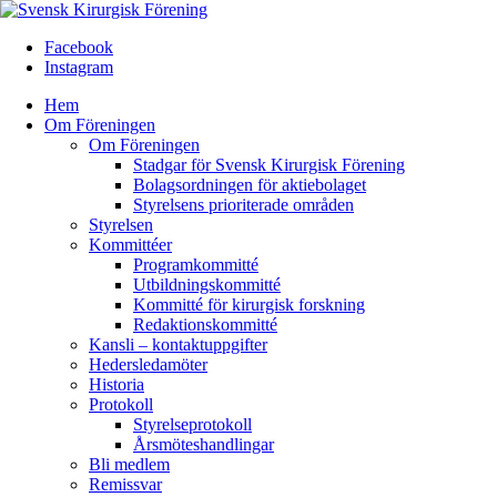
Facebook
Instagram
Hem
Om Föreningen
Om Föreningen
Stadgar för Svensk Kirurgisk Förening
Bolagsordningen för aktiebolaget
Styrelsens prioriterade områden
Styrelsen
Kommittéer
Programkommitté
Utbildningskommitté
Kommitté för kirurgisk forskning
Redaktionskommitté
Kansli – kontaktuppgifter
Hedersledamöter
Historia
Protokoll
Styrelseprotokoll
Årsmöteshandlingar
Bli medlem
Remissvar