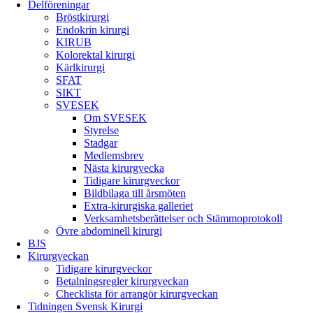
Delföreningar
Bröstkirurgi
Endokrin kirurgi
KIRUB
Kolorektal kirurgi
Kärlkirurgi
SFAT
SIKT
SVESEK
Om SVESEK
Styrelse
Stadgar
Medlemsbrev
Nästa kirurgvecka
Tidigare kirurgveckor
Bildbilaga till årsmöten
Extra-kirurgiska galleriet
Verksamhetsberättelser och Stämmoprotokoll
Övre abdominell kirurgi
BJS
Kirurgveckan
Tidigare kirurgveckor
Betalningsregler kirurgveckan
Checklista för arrangör kirurgveckan
Tidningen Svensk Kirurgi