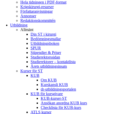
Hela tidningen i PDF-format
Krigskirurgi-resurser
Författaranvisningar
Annonser
Redaktionskommittén
Utbildning
Allmänt
Din ST i kirurgi
Bedömningsmallar
Utbildningsboken
SPUR
Stipendier & Priser
Studierektorssidan
Studierektorer – kontaktlista
Årets utbildningsinsats
Kurser för ST
KUB
Om KUB
Kurskansli KUB
dr-utbildningsportalen
KUB för kursgivare
KUB-kurser-ST
Ansökan anordna KUB kurs
Checklista för KUB-kurs
ATLS kurser