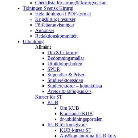
Checklista för arrangör kirurgveckan
Tidningen Svensk Kirurgi
Hela tidningen i PDF-format
Krigskirurgi-resurser
Författaranvisningar
Annonser
Redaktionskommittén
Utbildning
Allmänt
Din ST i kirurgi
Bedömningsmallar
Utbildningsboken
SPUR
Stipendier & Priser
Studierektorssidan
Studierektorer – kontaktlista
Årets utbildningsinsats
Kurser för ST
KUB
Om KUB
Kurskansli KUB
dr-utbildningsportalen
KUB för kursgivare
KUB-kurser-ST
Ansökan anordna KUB kurs