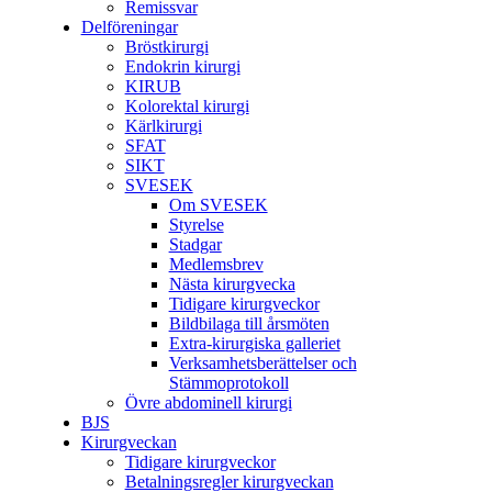
Remissvar
Delföreningar
Bröstkirurgi
Endokrin kirurgi
KIRUB
Kolorektal kirurgi
Kärlkirurgi
SFAT
SIKT
SVESEK
Om SVESEK
Styrelse
Stadgar
Medlemsbrev
Nästa kirurgvecka
Tidigare kirurgveckor
Bildbilaga till årsmöten
Extra-kirurgiska galleriet
Verksamhetsberättelser och
Stämmoprotokoll
Övre abdominell kirurgi
BJS
Kirurgveckan
Tidigare kirurgveckor
Betalningsregler kirurgveckan