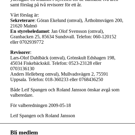
samt förslag på två revisorer för ett år.
Vårt förslag är:
Sekreterare
: Göran Ekelund (omval), Årtholmsvägen 200,
21620 Malmö
En styrelseledamot
: Jan Olof Svensson (omval),
Granbacken 25, 85634 Sundsvall. Telefon: 060-120152
eller 0702939772
Revisorer
:
Lars-Olof Dahlbäck (omval), Grönskult Edshagen 198,
45034 Fiskebäckskil. Telefon: 0523-23128 eller
0703136130
Anders Helleberg omval), Mullvadsvägen 2, 75591
Uppsala. Telefon: 018-360233 eller 0768436250
Både Leif Spangen och Roland Jansson önskar avgå som
valberedare.
För valberedningen 2009-05-18
Leif Spangen och Roland Jansson
Bli medlem