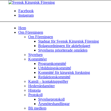
Facebook
Instagram
Hem
Om Föreningen
Om Föreningen
Stadgar för Svensk Kirurgisk Förening
Bolagsordningen för aktiebolaget
Styrelsens prioriterade områden
Styrelsen
Kommittéer
Programkommitté
Utbildningskommitté
Kommitté för kirurgisk forskning
Redaktionskommitté
Kansli – kontaktuppgifter
Hedersledamöter
Historia
Protokoll
Styrelseprotokoll
Årsmöteshandlingar
Bli medlem