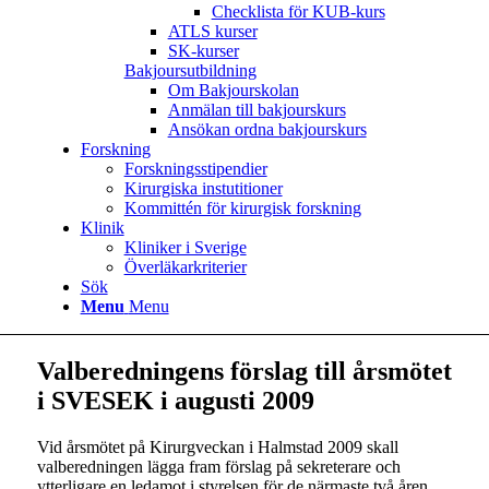
Checklista för KUB-kurs
ATLS kurser
SK-kurser
Bakjoursutbildning
Om Bakjourskolan
Anmälan till bakjourskurs
Ansökan ordna bakjourskurs
Forskning
Forskningsstipendier
Kirurgiska instutitioner
Kommittén för kirurgisk forskning
Klinik
Kliniker i Sverige
Överläkarkriterier
Sök
Menu
Menu
Valberedningens förslag till årsmötet
i SVESEK i augusti 2009
Vid årsmötet på Kirurgveckan i Halmstad 2009 skall
valberedningen lägga fram förslag på sekreterare och
ytterligare en ledamot i styrelsen för de närmaste två åren