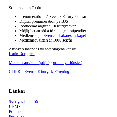
Som medlem får du:
Prenumeration på Svensk Kirurgi 6 nr/år
Digital prenumeration på BJS
Reducerad avgift till Kirurgveckan
Möjlighet att söka föreningens stipendier
Medlemskap i
Svenska Läkaresällskapet
Medlemsavgiften är 1000 sek/år
Ansökan insändes till föreningens kansli:
Karin Berggren
Medlemsansökan (pdf, öppnas i nytt fönster)
GDPR – Svensk Kirurgisk Förening
Länkar
Sveriges Läkarförbund
UEMS
Pubmed
fler länkar…