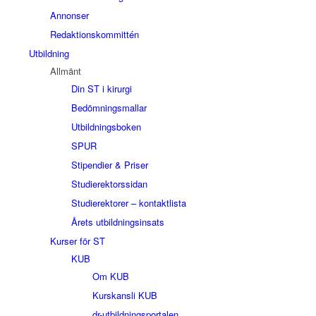
Annonser
Redaktionskommittén
Utbildning
Allmänt
Din ST i kirurgi
Bedömningsmallar
Utbildningsboken
SPUR
Stipendier & Priser
Studierektorssidan
Studierektorer – kontaktlista
Årets utbildningsinsats
Kurser för ST
KUB
Om KUB
Kurskansli KUB
dr-utbildningsportalen