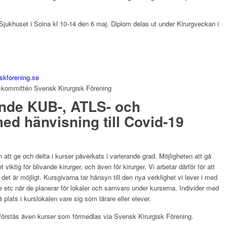
jukhuset i Solna kl 10-14 den 6 maj. Diplom delas ut under Kirurgveckan i
skforening.se
kommittén Svensk Kirurgisk Förening
ande KUB-, ATLS- och
ed hänvisning till Covid-19
att ge och delta i kurser påverkats i varierande grad. Möjligheten att gå
viktig för blivande kirurger, och även för kirurger. Vi arbetar därför för att
t är möjligt. Kursgivarna tar hänsyn till den nya verklighet vi lever i med
e etc när de planerar för lokaler och samvaro under kurserna. Individer med
 plats i kurslokalen vare sig som lärare eller elever.
er förstås även kurser som förmedlas via Svensk Kirurgisk Förening.