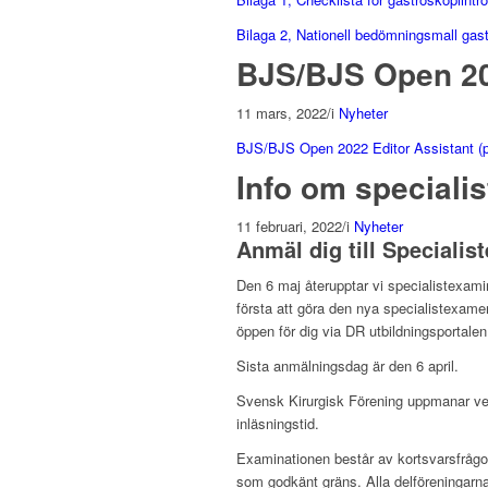
Bilaga 2, Nationell bedömningsmall gastr
BJS/BJS Open 20
11 mars, 2022
/
i
Nyheter
BJS/BJS Open 2022 Editor Assistant (pd
Info om speciali
11 februari, 2022
/
i
Nyheter
Anmäl dig till Specialis
Den 6 maj återupptar vi specialistexamin
första att göra den nya specialistexamen.
öppen för dig via DR utbildningsportalen
Sista anmälningsdag är den 6 april.
Svensk Kirurgisk Förening uppmanar ver
inläsningstid.
Examinationen består av kortsvarsfråg
som godkänt gräns. Alla delföreningar