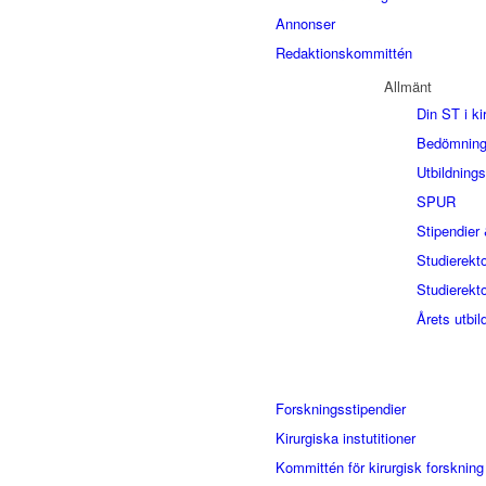
Annonser
Redaktionskommittén
Allmänt
Din ST i ki
Bedömning
Utbildning
SPUR
Stipendier 
Studierekt
Studierekto
Årets utbil
Forskningsstipendier
Kirurgiska instutitioner
Kommittén för kirurgisk forskning