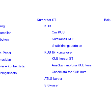
Kurser för ST
Bakj
rurgi
KUB
Om KUB
smallar
Kurskansli KUB
sboken
dr-utbildningsportalen
KUB för kursgivare
& Priser
KUB-kurser-ST
orssidan
Ansökan anordna KUB kurs
rer – kontaktlista
Checklista för KUB-kurs
dningsinsats
ATLS kurser
SK-kurser