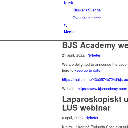
Klinik
Kliniker i Sverige
Överläkarkriterier
Menu
BJS Academy we
21 april, 2022
/
i
Nyheter
We are delighted to announce the upco
here to
keep up to date
.
https://mailchi.mp/43b0574b724d/bjs-ac
Website:
https://www.bjsacademy.com/
Laparoskopiskt u
LUS webinar
6 april, 2022
/
i
Nyheter
Kirurgkliniken på Frölunda Specialists