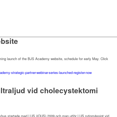
bsite
ming launch of the BJS Academy website, schedule for early May.
Click
ademy-strategic-partner-webinar-series-launched-register-now
ltraljud vid cholecystektomi
jukhus startade med LUS (iOUS) 2009 och man utför LUS rutinmässigt vid