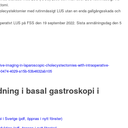
ktomi.
kolecystektomier med rutinmässigt LUS utan en enda gallgångsskada och
aoperativt LUS på FSS den 19 september 2022. Sista anmälningsdag den 5
tive-imaging-in-laparoscopic-cholecystectomies-with-intraoperative-
f-0474-4029-a15b-53b4632ab105
ldning i basal gastroskopi i
pi i Sverige (pdf, öppnas i nytt fönster)
duktion (pdf, öppnas i nytt fönster)