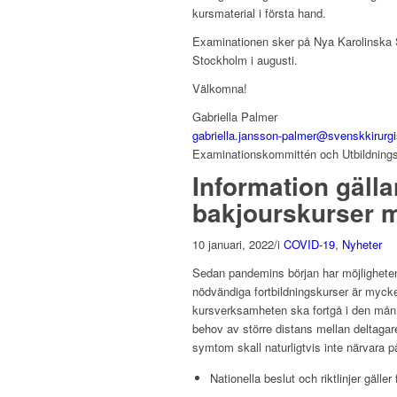
kursmaterial i första hand.
Examinationen sker på Nya Karolinska S
Stockholm i augusti.
Välkomna!
Gabriella Palmer
gabriella.jansson-palmer@svenskkirurgi
Examinationskommittén och Utbildnings
Information gäll
bakjourskurser m
10 januari, 2022
/
i
COVID-19
,
Nyheter
Sedan pandemins början har möjligheten 
nödvändiga fortbildningskurser är mycket 
kursverksamheten ska fortgå i den mån de
behov av större distans mellan deltagar
symtom skall naturligtvis inte närvara på
Nationella beslut och riktlinjer gäll