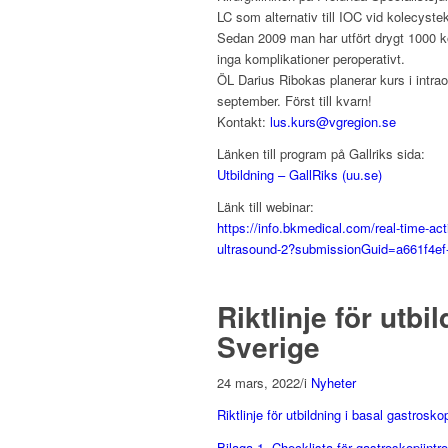
LC som alternativ till IOC vid kolecyste
Sedan 2009 man har utfört drygt 1000 
inga komplikationer peroperativt.
ÖL Darius Ribokas planerar kurs i intr
september. Först till kvarn!
Kontakt:
lus.kurs@vgregion.se
Länken till program på Gallriks sida:
Utbildning – GallRiks (uu.se)
Länk till webinar:
https://info.bkmedical.com/real-time-ac
ultrasound-2?submissionGuid=a661f4e
Riktlinje för utbi
Sverige
24 mars, 2022
/
i
Nyheter
Riktlinje för utbildning i basal gastrosko
Bilaga 1, Checklista för gastroskopiintro