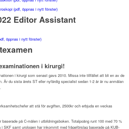
oskopi (pdf, öppnas i nytt fönster)
22 Editor Assistant
f, öppnas i nytt fönster)
stexamen
texaminationen i kirurgi!
ationen i kirurgi som senast gavs 2010. Missa inte tillfället att bli en av de
 Är du sista årets ST eller nyfärdig specialist sedan 1-2 år är nu anmälan
.
ksamhetschefer att stå för avgiften, 2500kr och erbjuda en veckas
or baserade på C-målen i utbildningsboken. Totalpoäng runt 100 med 70 %
na i SKF samt urologen har inkommit med frågeförslag baserade på KUB-