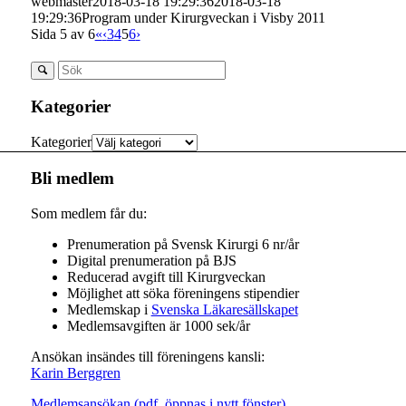
webmaster
2018-03-18 19:29:36
2018-03-18
19:29:36
Program under Kirurgveckan i Visby 2011
Sida 5 av 6
«
‹
3
4
5
6
›
Kategorier
Kategorier
Bli medlem
Som medlem får du:
Prenumeration på Svensk Kirurgi 6 nr/år
Digital prenumeration på BJS
Reducerad avgift till Kirurgveckan
Möjlighet att söka föreningens stipendier
Medlemskap i
Svenska Läkaresällskapet
Medlemsavgiften är 1000 sek/år
Ansökan insändes till föreningens kansli:
Karin Berggren
Medlemsansökan (pdf, öppnas i nytt fönster)