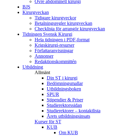
Övre abdominell kirurgi
BJS
Kirurgveckan
Tidigare kirurgveckor
Betalningsregler kirurgveckan
Checklista för arrangör kirurgveckan
Tidningen Svensk Kirurgi
Hela tidningen i PDF-format
Krigskirurgi-resurser
Författaranvisningar
Annonser
Redaktionskommittén
Utbildning
Allmänt
Din ST i kirurgi
Bedömningsmallar
Utbildningsboken
SPUR
Stipendier & Priser
Studierektorssidan
Studierektorer – kontaktlista
Årets utbildningsinsats
Kurser för ST
KUB
Om KUB