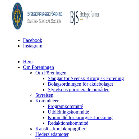
Facebook
Instagram
Hem
Om Föreningen
Om Föreningen
Stadgar för Svensk Kirurgisk Förening
Bolagsordningen för aktiebolaget
Styrelsens prioriterade områden
Styrelsen
Kommittéer
Programkommitté
Utbildningskommitté
Kommitté för kirurgisk forskning
Redaktionskommitté
Kansli – kontaktuppgifter
Hedersledamöter