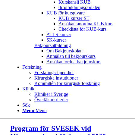
Kurskansli KUB
dr-utbildningsportalen
KUB för kursgivare
KUB-kurser-ST
Ansökan anordna KUB kurs
Checklista för KUB-kurs
ATLS kurser
SK-kurser
Bakjoursutbildning
Om Bakjourskolan
Anmälan till bakjourskurs
Ansökan ordna bakjourskurs
Forskning
Forskningsstipendier
Kirurgiska instutitioner
Kommittén för kirurgisk forskning
Klinik
Kliniker i Sverige
Överläkarkriterier
Sök
Menu
Menu
Program för SVESEK vid