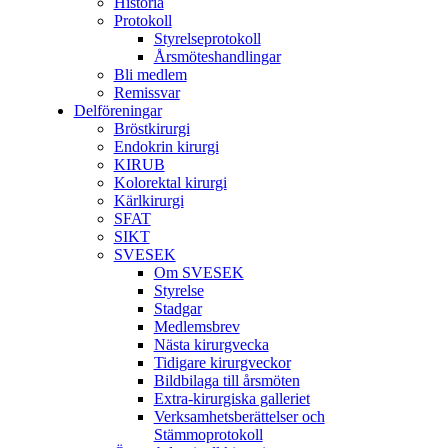
Historia
Protokoll
Styrelseprotokoll
Årsmöteshandlingar
Bli medlem
Remissvar
Delföreningar
Bröstkirurgi
Endokrin kirurgi
KIRUB
Kolorektal kirurgi
Kärlkirurgi
SFAT
SIKT
SVESEK
Om SVESEK
Styrelse
Stadgar
Medlemsbrev
Nästa kirurgvecka
Tidigare kirurgveckor
Bildbilaga till årsmöten
Extra-kirurgiska galleriet
Verksamhetsberättelser och
Stämmoprotokoll